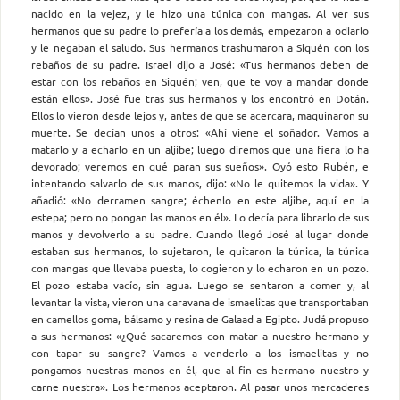
nacido en la vejez, y le hizo una túnica con mangas. Al ver sus
hermanos que su padre lo prefería a los demás, empezaron a odiarlo
y le negaban el saludo. Sus hermanos trashumaron a Siquén con los
rebaños de su padre. Israel dijo a José: «Tus hermanos deben de
estar con los rebaños en Siquén; ven, que te voy a mandar donde
están ellos». José fue tras sus hermanos y los encontró en Dotán.
Ellos lo vieron desde lejos y, antes de que se acercara, maquinaron su
muerte. Se decían unos a otros: «Ahí viene el soñador. Vamos a
matarlo y a echarlo en un aljibe; luego diremos que una fiera lo ha
devorado; veremos en qué paran sus sueños». Oyó esto Rubén, e
intentando salvarlo de sus manos, dijo: «No le quitemos la vida». Y
añadió: «No derramen sangre; échenlo en este aljibe, aquí en la
estepa; pero no pongan las manos en él». Lo decía para librarlo de sus
manos y devolverlo a su padre. Cuando llegó José al lugar donde
estaban sus hermanos, lo sujetaron, le quitaron la túnica, la túnica
con mangas que llevaba puesta, lo cogieron y lo echaron en un pozo.
El pozo estaba vacío, sin agua. Luego se sentaron a comer y, al
levantar la vista, vieron una caravana de ismaelitas que transportaban
en camellos goma, bálsamo y resina de Galaad a Egipto. Judá propuso
a sus hermanos: «¿Qué sacaremos con matar a nuestro hermano y
con tapar su sangre? Vamos a venderlo a los ismaelitas y no
pongamos nuestras manos en él, que al fin es hermano nuestro y
carne nuestra». Los hermanos aceptaron. Al pasar unos mercaderes