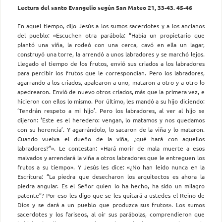
Lectura del santo Evangelio según San Mateo 21, 33-43. 45-46
En aquel tiempo, dijo Jesús a los sumos sacerdotes y a los ancianos
del pueblo: «Escuchen otra parábola: “Había un propietario que
plantó una viña, la rodeó con una cerca, cavó en ella un lagar,
construyó una torre, la arrendó a unos labradores y se marchó lejos.
Llegado el tiempo de los frutos, envió sus criados a los labradores
para percibir los frutos que le correspondían. Pero los labradores,
agarrando a los criados, apalearon a uno, mataron a otro y a otro lo
apedrearon. Envió de nuevo otros criados, más que la primera vez, e
hicieron con ellos lo mismo. Por último, les mandó a su hijo diciendo:
‘Tendrán respeto a mi hijo’. Pero los labradores, al ver al hijo se
dijeron: ‘Este es el heredero: vengan, lo matamos y nos quedamos
con su herencia’. Y agarrándolo, lo sacaron de la viña y lo mataron.
Cuando vuelva el dueño de la viña, ¿qué hará con aquellos
labradores?”». Le contestan: «Hará morir de mala muerte a esos
malvados y arrendará la viña a otros labradores que le entreguen los
frutos a su tiempo». Y Jesús les dice: «¿No han leído nunca en la
Escritura: “La piedra que desecharon los arquitectos es ahora la
piedra angular. Es el Señor quien lo ha hecho, ha sido un milagro
patente”? Por eso les digo que se les quitará a ustedes el Reino de
Dios y se dará a un pueblo que produzca sus frutos». Los sumos
sacerdotes y los fariseos, al oír sus parábolas, comprendieron que