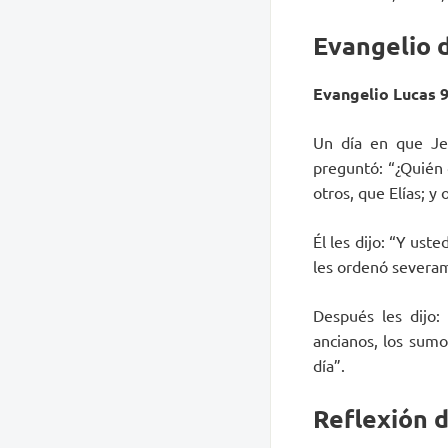
Evangelio d
Evangelio Lucas 9
Un día en que Jes
preguntó: “¿Quién 
otros, que Elías; y
Él les dijo: “Y us
les ordenó severam
Después les dijo:
ancianos, los sumo
día”.
Reflexión 