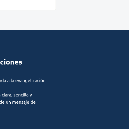
ciones
ada a la evangelización
lara, sencilla y
 de un mensaje de