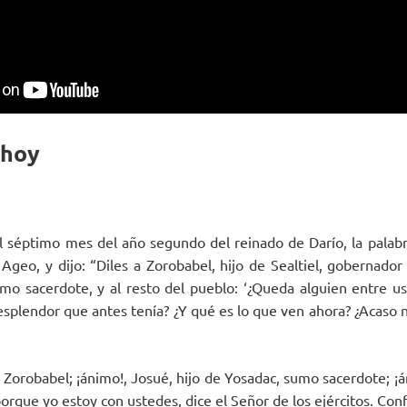
 hoy
el séptimo mes del año segundo del reinado de Darío, la palabr
Ageo, y dijo: “Diles a Zorobabel, hijo de Sealtiel, gobernador
mo sacerdote, y al resto del pueblo: ‘¿Queda alguien entre u
esplendor que antes tenía? ¿Y qué es lo que ven ahora? ¿Acaso 
, Zorobabel; ¡ánimo!, Josué, hijo de Yosadac, sumo sacerdote; ¡
porque yo estoy con ustedes, dice el Señor de los ejércitos. Con