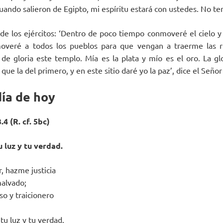
uando salieron de Egipto, mi espíritu estará con ustedes. No te
de los ejércitos: ‘Dentro de poco tiempo conmoveré el cielo y l
overé a todos los pueblos para que vengan a traerme las r
 de gloria este templo. Mía es la plata y mío es el oro. La g
ue la del primero, y en este sitio daré yo la paz’, dice el Señor 
día de hoy
.4 (R. cf. 5bc)
 luz y tu verdad.
 hazme justicia
malvado;
o y traicionero
tu luz y tu verdad.