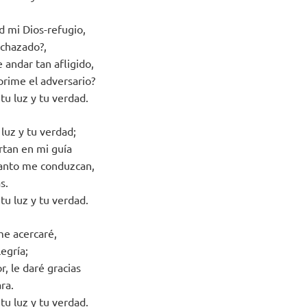
d mi Dios-refugio,
echazado?,
 andar tan afligido,
rime el adversario?
tu luz y tu verdad.
luz y tu verdad;
rtan en mi guía
santo me conduzcan,
s.
tu luz y tu verdad.
me acercaré,
legría;
r, le daré gracias
ra.
tu luz y tu verdad.