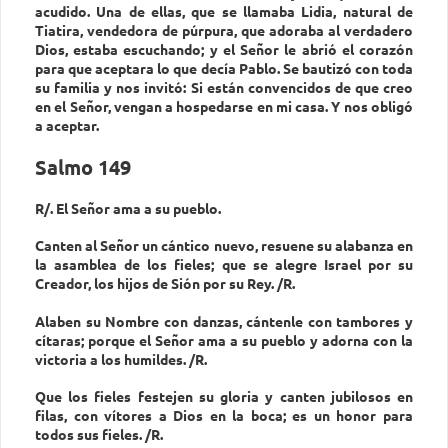
acudido. Una de ellas, que se llamaba Lidia, natural de
Tiatira, vendedora de púrpura, que adoraba al verdadero
Dios, estaba escuchando; y el Señor le abrió el corazón
para que aceptara lo que decía Pablo. Se bautizó con toda
su familia y nos invitó: Si están convencidos de que creo
en el Señor, vengan a hospedarse en mi casa. Y nos obligó
a aceptar.
Salmo 149
R/. El Señor ama a su pueblo.
Canten al Señor un cántico nuevo, resuene su alabanza en
la asamblea de los fieles; que se alegre Israel por su
Creador, los hijos de Sión por su Rey. /R.
Alaben su Nombre con danzas, cántenle con tambores y
cítaras; porque el Señor ama a su pueblo y adorna con la
victoria a los humildes. /R.
Que los fieles festejen su gloria y canten jubilosos en
filas, con vítores a Dios en la boca; es un honor para
todos sus fieles. /R.