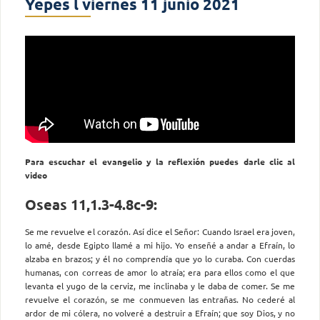
Yepes l viernes 11 junio 2021
Para escuchar el evangelio y la reflexión puedes darle clic al
video
Oseas 11,1.3-4.8c-9:
Se me revuelve el corazón. Así dice el Señor: Cuando Israel era joven,
lo amé, desde Egipto llamé a mi hijo. Yo enseñé a andar a Efraín, lo
alzaba en brazos; y él no comprendía que yo lo curaba. Con cuerdas
humanas, con correas de amor lo atraía; era para ellos como el que
levanta el yugo de la cerviz, me inclinaba y le daba de comer. Se me
revuelve el corazón, se me conmueven las entrañas. No cederé al
ardor de mi cólera, no volveré a destruir a Efraín; que soy Dios, y no