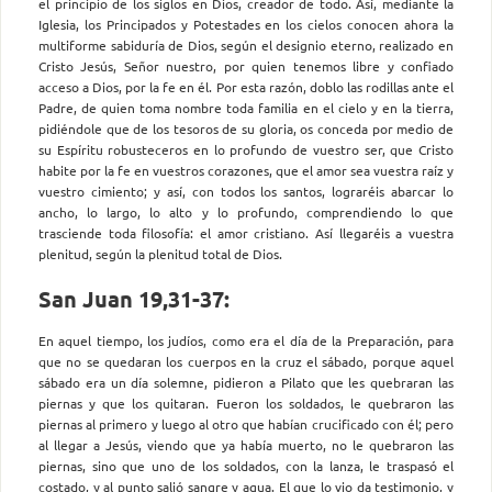
el principio de los siglos en Dios, creador de todo. Así, mediante la
Iglesia, los Principados y Potestades en los cielos conocen ahora la
multiforme sabiduría de Dios, según el designio eterno, realizado en
Cristo Jesús, Señor nuestro, por quien tenemos libre y confiado
acceso a Dios, por la fe en él. Por esta razón, doblo las rodillas ante el
Padre, de quien toma nombre toda familia en el cielo y en la tierra,
pidiéndole que de los tesoros de su gloria, os conceda por medio de
su Espíritu robusteceros en lo profundo de vuestro ser, que Cristo
habite por la fe en vuestros corazones, que el amor sea vuestra raíz y
vuestro cimiento; y así, con todos los santos, lograréis abarcar lo
ancho, lo largo, lo alto y lo profundo, comprendiendo lo que
trasciende toda filosofía: el amor cristiano. Así llegaréis a vuestra
plenitud, según la plenitud total de Dios.
San Juan 19,31-37:
En aquel tiempo, los judíos, como era el día de la Prepara­ción, para
que no se quedaran los cuerpos en la cruz el sábado, porque aquel
sábado era un día solemne, pidieron a Pilato que les quebraran las
piernas y que los quitaran. Fueron los soldados, le quebraron las
piernas al primero y luego al otro que habían crucificado con él; pero
al llegar a Jesús, viendo que ya había muerto, no le quebraron las
piernas, sino que uno de los soldados, con la lanza, le traspasó el
costado, y al punto salió sangre y agua. El que lo vio da testimonio, y