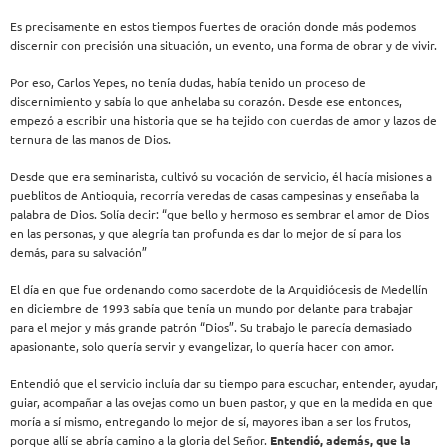
Es precisamente en estos tiempos fuertes de oración donde más podemos
discernir con precisión una situación, un evento, una forma de obrar y de vivir.
Por eso, Carlos Yepes, no tenía dudas, había tenido un proceso de
discernimiento y sabía lo que anhelaba su corazón. Desde ese entonces,
empezó a escribir una historia que se ha tejido con cuerdas de amor y lazos de
ternura de las manos de Dios.
Desde que era seminarista, cultivó su vocación de servicio, él hacía misiones a
pueblitos de Antioquia, recorría veredas de casas campesinas y enseñaba la
palabra de Dios. Solía decir: “que bello y hermoso es sembrar el amor de Dios
en las personas, y que alegría tan profunda es dar lo mejor de sí para los
demás, para su salvación”
El día en que fue ordenando como sacerdote de la Arquidiócesis de Medellín
en diciembre de 1993 sabía que tenía un mundo por delante para trabajar
para el mejor y más grande patrón “Dios”. Su trabajo le parecía demasiado
apasionante, solo quería servir y evangelizar, lo quería hacer con amor.
Entendió que el servicio incluía dar su tiempo para escuchar, entender, ayudar,
guiar, acompañar a las ovejas como un buen pastor, y que en la medida en que
moría a sí mismo, entregando lo mejor de sí, mayores iban a ser los frutos,
porque allí se abría camino a la gloria del Señor.
Entendió, además, que la