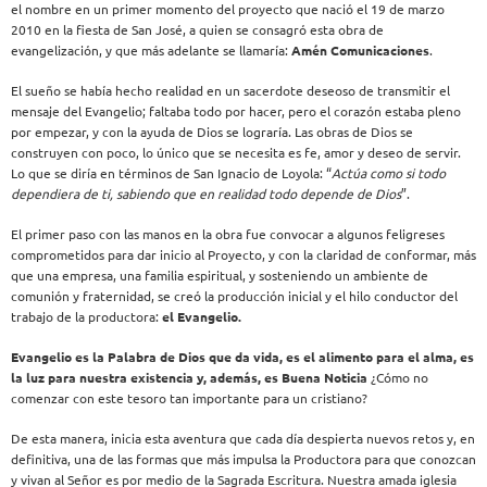
el nombre en un primer momento del proyecto que nació el 19 de marzo
2010 en la fiesta de San José, a quien se consagró esta obra de
evangelización, y que más adelante se llamaría:
Amén Comunicaciones
.
El sueño se había hecho realidad en un sacerdote deseoso de transmitir el
mensaje del Evangelio; faltaba todo por hacer, pero el corazón estaba pleno
por empezar, y con la ayuda de Dios se lograría. Las obras de Dios se
construyen con poco, lo único que se necesita es fe, amor y deseo de servir.
Lo que se diría en términos de San Ignacio de Loyola: “
Actúa como si todo
dependiera de ti, sabiendo que en realidad todo depende de Dios
”.
El primer paso con las manos en la obra fue convocar a algunos feligreses
comprometidos para dar inicio al Proyecto, y con la claridad de conformar, más
que una empresa, una familia espiritual, y sosteniendo un ambiente de
comunión y fraternidad, se creó la producción inicial y el hilo conductor del
trabajo de la productora:
el Evangelio.
Evangelio es la Palabra de Dios que da vida, es el alimento para el alma, es
la luz para nuestra existencia y, además, es Buena Noticia
¿Cómo no
comenzar con este tesoro tan importante para un cristiano?
De esta manera, inicia esta aventura que cada día despierta nuevos retos y, en
definitiva, una de las formas que más impulsa la Productora para que conozcan
y vivan al Señor es por medio de la Sagrada Escritura. Nuestra amada iglesia