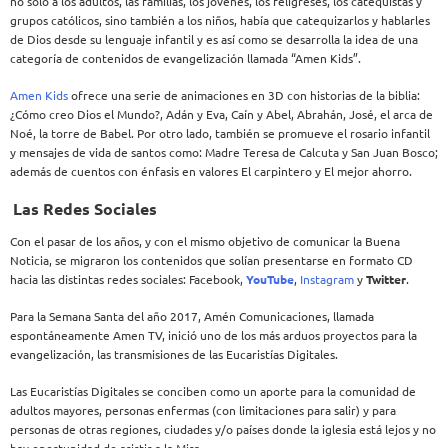
no solo a los adultos, las familias, los jóvenes, los feligreses, los catequistas y
grupos católicos, sino también a los niños, había que catequizarlos y hablarles
de Dios desde su lenguaje infantil y es así como se desarrolla la idea de una
categoría de contenidos de evangelización llamada “Amen Kids”.
Amen Kids
ofrece una serie de animaciones en 3D con historias de la biblia:
¿Cómo creo Dios el Mundo?, Adán y Eva, Caín y Abel, Abrahán, José, el arca de
Noé, la torre de Babel. Por otro lado, también se promueve el rosario infantil
y mensajes de vida de santos como: Madre Teresa de Calcuta y San Juan Bosco;
además de cuentos con énfasis en valores El carpintero y El mejor ahorro.
Las Redes Sociales
Con el pasar de los años, y con el mismo objetivo de comunicar la Buena
Noticia, se migraron los contenidos que solían presentarse en formato CD
hacia las distintas redes sociales: Facebook,
YouTube
,
Instagram
y
Twitter
.
Para la Semana Santa del año 2017, Amén Comunicaciones, llamada
espontáneamente Amen TV, inició uno de los más arduos proyectos para la
evangelización, las transmisiones de las Eucaristías Digitales.
Las Eucaristías Digitales se conciben como un aporte para la comunidad de
adultos mayores, personas enfermas (con limitaciones para salir) y para
personas de otras regiones, ciudades y/o países donde la iglesia está lejos y no
hay oportunidad de asistir a la Misa.