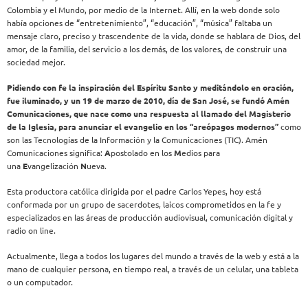
Colombia y el Mundo, por medio de la Internet. Allí, en la web donde solo
había opciones de “entretenimiento”, “educación”, “música” faltaba un
mensaje claro, preciso y trascendente de la vida, donde se hablara de Dios, del
amor, de la familia, del servicio a los demás, de los valores, de construir una
sociedad mejor.
Pidiendo con fe la inspiración del Espíritu Santo y meditándolo en oración,
fue iluminado, y un 19 de marzo de 2010, día de San José, se fundó Amén
Comunicaciones, que nace como una respuesta al llamado del Magisterio
de la Iglesia, para anunciar el evangelio en los “areópagos modernos”
como
son las Tecnologías de la Información y la Comunicaciones (TIC). Amén
Comunicaciones significa:
A
postolado en los
M
edios para
una
E
vangelización
N
ueva.
Esta productora católica dirigida por el padre Carlos Yepes, hoy está
conformada por un grupo de sacerdotes, laicos comprometidos en la fe y
especializados en las áreas de producción audiovisual, comunicación digital y
radio on line.
Actualmente, llega a todos los lugares del mundo a través de la web y está a la
mano de cualquier persona, en tiempo real, a través de un celular, una tableta
o un computador.