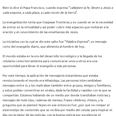
Bien lo dice el Papa Francisco, cuando expresa “
callejeen la fe, lleven a Jesús a
cada esquina, a cada plaza, a cada rincón de la tierra
”.
La evangelización tenía que traspasar fronteras y es cuando se ve la necesidad
de entrar en la virtualidad y así poder cubrir más espacios que invitaran a la
oración y al conocimiento de las enseñanzas de Jesús.
La iniciativa con la cual se dio este salto fue “
Palabra Express
”: un mensaje
corto del evangelio diario, que alimenta al hombre de hoy.
El mundo estaba en la era del desarrollo tecnológico y la llegada de los
celulares como herramienta para comunicarse unos a otros era una
oportunidad para llevar el evangelio a más personas.
Por este tiempo, la aplicación de mensajería instantánea que estaba
revolucionando el mundo era WhatsApp. Las personas intercambiaban
mensajes entre sí, y los replicaban también entre grupos, amigos y familiares,
y estos podían convertirse en virales, dada la facilidad y rapidez con la que se
compartían. Estamos hablando de un medio por donde transitaban noticias y
mensajes de todo tipo, cadenas de memes, frases célebres; chistes, y la
pregunta que se planteó Yepes en ese entonces fue: ¿por qué no romper el
estereotipo de contenido que se recibía por medio del celular para inspirar el
día con la mejor de las noticias, con la buena noticia por excelencia: el