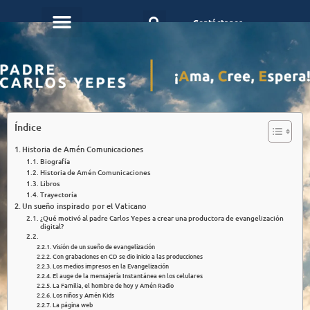
Contáctanos
Índice
Historia de Amén Comunicaciones
Biografía
Historia de Amén Comunicaciones
Libros
Trayectoría
Un sueño inspirado por el Vaticano
¿Qué motivó al padre Carlos Yepes a crear una productora de evangelización
digital?
Visión de un sueño de evangelización
Con grabaciones en CD se dio inicio a las producciones
Los medios impresos en la Evangelización
El auge de la mensajería Instantánea en los celulares
La Familia, el hombre de hoy y Amén Radio
Los niños y Amén Kids
La página web