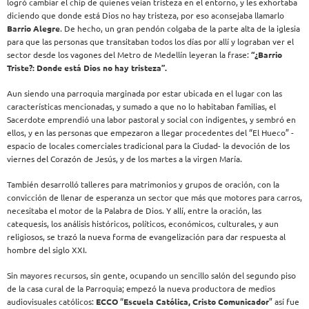
logró cambiar el chip de quienes veían tristeza en el entorno, y les exhortaba
diciendo que donde está Dios no hay tristeza, por eso aconsejaba llamarlo
Barrio Alegre
. De hecho, un gran pendón colgaba de la parte alta de la iglesia
para que las personas que transitaban todos los días por allí y lograban ver el
sector desde los vagones del Metro de Medellín leyeran la frase:
“¿Barrio
Triste?: Donde está Dios no hay tristeza”.
Aun siendo una parroquia marginada por estar ubicada en el lugar con las
características mencionadas, y sumado a que no lo habitaban familias, el
Sacerdote emprendió una labor pastoral y social con indigentes, y sembró en
ellos, y en las personas que empezaron a llegar procedentes del “El Hueco” -
espacio de locales comerciales tradicional para la Ciudad- la devoción de los
viernes del Corazón de Jesús, y de los martes a la virgen María.
También desarrolló talleres para matrimonios y grupos de oración, con la
convicción de llenar de esperanza un sector que más que motores para carros,
necesitaba el motor de la Palabra de Dios. Y allí, entre la oración, las
catequesis, los análisis históricos, políticos, económicos, culturales, y aun
religiosos, se trazó la nueva forma de evangelización para dar respuesta al
hombre del siglo XXI.
Sin mayores recursos, sin gente, ocupando un sencillo salón del segundo piso
de la casa cural de la Parroquia; empezó la nueva productora de medios
audiovisuales católicos:
ECCO
“
Escuela Católica, Cristo Comunicador
” así fue