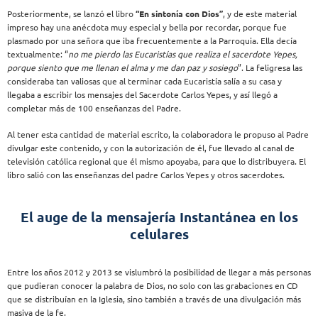
Posteriormente, se lanzó el libro
“En sintonía con Dios”
, y de este material
impreso hay una anécdota muy especial y bella por recordar, porque fue
plasmado por una señora que iba frecuentemente a la Parroquia. Ella decía
textualmente: “
no me pierdo las Eucaristías que realiza el sacerdote Yepes,
porque siento que me llenan el alma y me dan paz y sosiego
”. La feligresa las
consideraba tan valiosas que al terminar cada Eucaristía salía a su casa y
llegaba a escribir los mensajes del Sacerdote Carlos Yepes, y así llegó a
completar más de 100 enseñanzas del Padre.
Al tener esta cantidad de material escrito, la colaboradora le propuso al Padre
divulgar este contenido, y con la autorización de él, fue llevado al canal de
televisión católica regional que él mismo apoyaba, para que lo distribuyera. El
libro salió con las enseñanzas del padre Carlos Yepes y otros sacerdotes.
El auge de la mensajería Instantánea en los
celulares
Entre los años 2012 y 2013 se vislumbró la posibilidad de llegar a más personas
que pudieran conocer la palabra de Dios, no solo con las grabaciones en CD
que se distribuían en la Iglesia, sino también a través de una divulgación más
masiva de la fe.