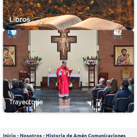
Libros
Trayectoría
Inicio
-
Nosotros
-
Historia de Amén Comunicaciones