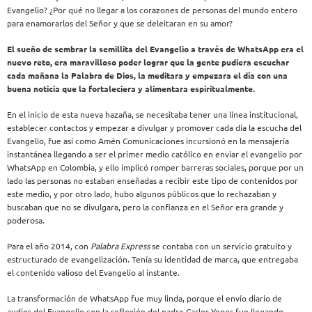
Evangelio? ¿Por qué no llegar a los corazones de personas del mundo entero
para enamorarlos del Señor y que se deleitaran en su amor?
El sueño de sembrar la semillita del Evangelio a través de WhatsApp era el
nuevo reto, era maravilloso poder lograr que la gente pudiera escuchar
cada mañana la Palabra de Dios, la meditara y empezara el día con una
buena noticia que la fortaleciera y alimentara espiritualmente.
En el inicio de esta nueva hazaña, se necesitaba tener una línea institucional,
establecer contactos y empezar a divulgar y promover cada día la escucha del
Evangelio, fue así como Amén Comunicaciones incursionó en la mensajería
instantánea llegando a ser el primer medio católico en enviar el evangelio por
WhatsApp en Colombia, y ello implicó romper barreras sociales, porque por un
lado las personas no estaban enseñadas a recibir este tipo de contenidos por
este medio, y por otro lado, hubo algunos públicos que lo rechazaban y
buscaban que no se divulgara, pero la confianza en el Señor era grande y
poderosa.
Para el año 2014, con
Palabra Express
se contaba con un servicio gratuito y
estructurado de evangelización. Tenía su identidad de marca, que entregaba
el contenido valioso del Evangelio al instante.
La transformación de WhatsApp fue muy linda, porque el envío diario de
audios del Evangelio con la reflexión del padre Carlos Yepes fue llegando,