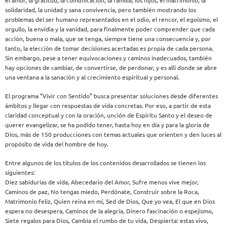
el amor, la gratitud, la comunicación, la familia, los hijos, el matrimonio, la
solidaridad, la unidad y sana convivencia, pero también mostrando los
problemas del ser humano representados en el odio,
el rencor, el egoísmo, el
orgullo, la envidia y la vanidad, para finalmente poder comprender que cada
acción, buena o mala, que se tenga, siempre tiene una consecuencia y, por
tanto, la elección de tomar decisiones acertadas es propia de cada persona.
Sin embargo, pese a tener equivocaciones y caminos inadecuados, también
hay opciones de cambiar, de convertirse, de perdonar, y es allí donde se abre
una ventana a la sanación y al crecimiento espiritual y personal.
El programa “Vivir con Sentido” busca presentar soluciones desde diferentes
ámbitos y llegar con respuestas de vida concretas. Por eso, a partir de esta
claridad conceptual y con la oración, unción de Espíritu Santo y el deseo de
querer evangelizar, se ha podido tener, hasta hoy en día y para la gloria de
Dios, más de 150 producciones con temas actuales que orienten y den luces al
propósito de vida del hombre de hoy.
Entre algunos de los títulos de los contenidos desarrollados se tienen los
siguientes:
Diez sabidurías de vida, Abecedario del Amor, Sufre menos vive mejor,
Caminos de paz, No tengas miedo, Perdónate, Construir sobre la Roca,
Matrimonio feliz, Quien reina en mí, Sed de Dios, Que yo vea, El que en Dios
espera no desespera, Caminos de la alegría, Dinero fascinación o espejismo,
Siete regalos para Dios, Cambia el rumbo de tu vida, Despierta: estas vivo,