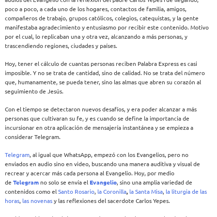
poco a poco, a cada uno de los hogares, contactos de familia, amigos,
compañeros de trabajo, grupos católicos, colegios, catequistas, y la gente
manifestaba agradecimiento y entusiasmo por recibir este contenido. Motivo
por el cual, lo replicaban una y otra vez, alcanzando a más personas, y
trascendiendo regiones, ciudades y países.
Hoy, tener el cálculo de cuantas personas reciben Palabra Express es casi
imposible. Y no se trata de cantidad, sino de calidad. No se trata del número
que, humanamente, se pueda tener, sino las almas que abren su corazón al
seguimiento de Jesús.
Con el tiempo se detectaron nuevos desafíos, y era poder alcanzar a más
personas que cultivaran su fe, y es cuando se define la importancia de
incursionar en otra aplicación de mensajería instantánea y se empieza a
considerar Telegram.
Telegram
, al igual que WhatsApp, empezó con los Evangelios, pero no
enviados en audio sino en video, buscando una manera auditiva y visual de
recrear y acercar más cada persona al Evangelio. Hoy, por medio
de
Telegram
no solo se envía el
Evangelio
, sino una amplia variedad de
contenidos como el
Santo Rosario
,
la Coronilla
,
la Santa Misa
,
la liturgia de las
horas
,
las novenas
y las reflexiones del sacerdote Carlos Yepes.