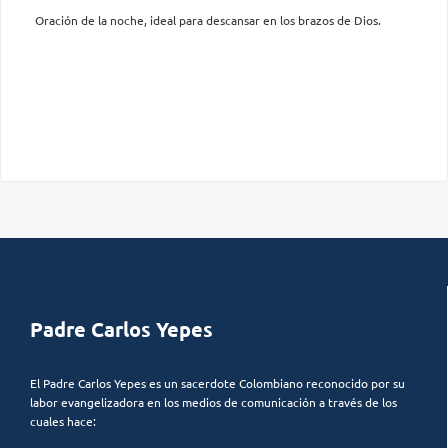
Oración de la noche, ideal para descansar en los brazos de Dios.
Padre Carlos Yepes
El Padre Carlos Yepes es un sacerdote Colombiano reconocido por su
labor evangelizadora en los medios de comunicación a través de los
cuales hace: