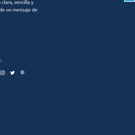
lara, sencilla y
 de un mensaje de
: