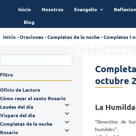
Inicio
Nosotros
Evangelio
Reflexio
Blog
Inicio
-
Oraciones
-
Completas de la noche
-
Completas I o
Completas
Filtro
octubre 
Oficio de Lectura
Cómo rezar el santo Rosario
La Humilda
Laudes del día
Víspera del día
“Revestíos de hum
Completas de la noche
humildes”.
Rosario