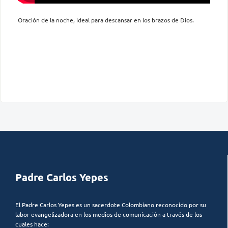
Oración de la noche, ideal para descansar en los brazos de Dios.
Padre Carlos Yepes
El Padre Carlos Yepes es un sacerdote Colombiano reconocido por su
labor evangelizadora en los medios de comunicación a través de los
cuales hace: