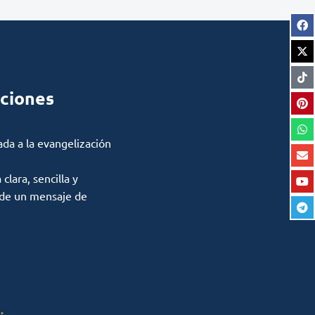
ciones
ada a la evangelización
lara, sencilla y
 de un mensaje de
: