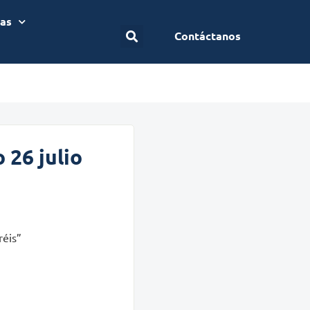
ias
Contáctanos
 26 julio
réis”