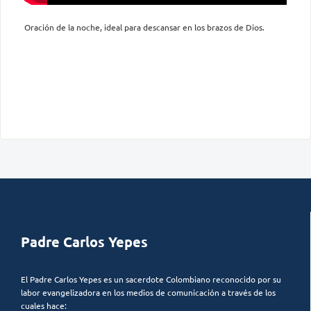
Oración de la noche, ideal para descansar en los brazos de Dios.
Padre Carlos Yepes
El Padre Carlos Yepes es un sacerdote Colombiano reconocido por su
labor evangelizadora en los medios de comunicación a través de los
cuales hace: