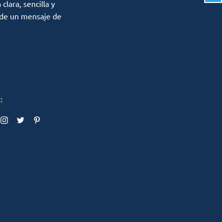
lara, sencilla y
 de un mensaje de
: