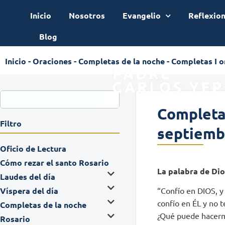
Inicio
Nosotros
Evangelio
Reflexio
Blog
Inicio
-
Oraciones
-
Completas de la noche
-
Completas I o
Completas
Filtro
septiemb
Oficio de Lectura
Cómo rezar el santo Rosario
La palabra de Dio
Laudes del día
Víspera del día
“Confío en DIOS, y 
confío en ÉL y no 
Completas de la noche
¿Qué puede hacer
Rosario