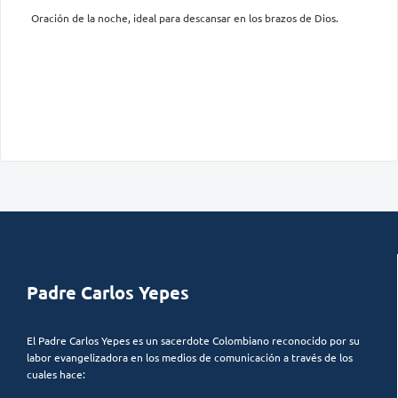
Oración de la noche, ideal para descansar en los brazos de Dios.
Padre Carlos Yepes
El Padre Carlos Yepes es un sacerdote Colombiano reconocido por su
labor evangelizadora en los medios de comunicación a través de los
cuales hace: