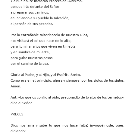
Y a ti, niño, te llamarán Profeta del Altísimo,
porque irás delante del Señor
a preparar sus caminos,
anunciando a su pueblo la salvación,
el perdón de sus pecados.
Por la entrañable misericordia de nuestro Dios,
nos visitará el sol que nace de lo alto,
para iluminar a los que viven en tiniebla
y en sombra de muerte,
para guiar nuestros pasos
por el camino de la paz.
Gloria al Padre, y al Hijo, y al Espíritu Santo.
Como era en el principio, ahora y siempre, por los siglos de los siglos.
Amén.
Ant. «Lo que os confío al oído, pregonadlo de lo alto de los terrados»,
dice el Señor.
PRECES
Dios nos ama y sabe lo que nos hace falta; invoquémosle, pues,
diciendo: