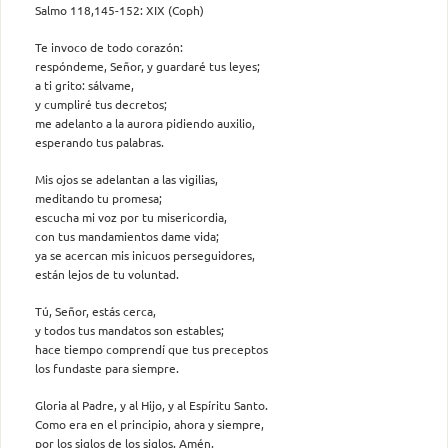
Salmo 118,145-152: XIX (Coph)
Te invoco de todo corazón:
respóndeme, Señor, y guardaré tus leyes;
a ti grito: sálvame,
y cumpliré tus decretos;
me adelanto a la aurora pidiendo auxilio,
esperando tus palabras.
Mis ojos se adelantan a las vigilias,
meditando tu promesa;
escucha mi voz por tu misericordia,
con tus mandamientos dame vida;
ya se acercan mis inicuos perseguidores,
están lejos de tu voluntad.
Tú, Señor, estás cerca,
y todos tus mandatos son estables;
hace tiempo comprendí que tus preceptos
los fundaste para siempre.
Gloria al Padre, y al Hijo, y al Espíritu Santo.
Como era en el principio, ahora y siempre,
por los siglos de los siglos. Amén.