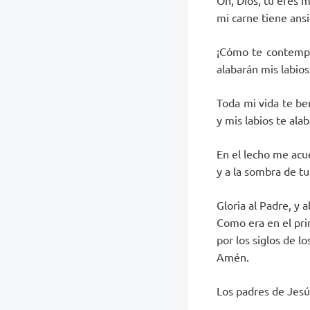
Oh, Dios, tú eres m
mi carne tiene ansi
¡Cómo te contempla
alabarán mis labios
Toda mi vida te be
y mis labios te alab
En el lecho me acue
y a la sombra de tu
Gloria al Padre, y al
Como era en el pri
por los siglos de los
Amén.
Los padres de Jesús