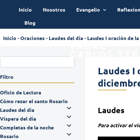
Inicio
Nosotros
Evangelio
Reflexio
Blog
Inicio
-
Oraciones
-
Laudes del día
-
Laudes I oración de l
Laudes I 
Filtro
diciembr
Oficio de Lectura
Cómo rezar el santo Rosario
Laudes
Laudes del día
Víspera del día
Para activar el v
Completas de la noche
Rosario