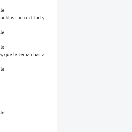
le.
pueblos con rectitud y
le.
le.
a, que le teman hasta
le.
le.