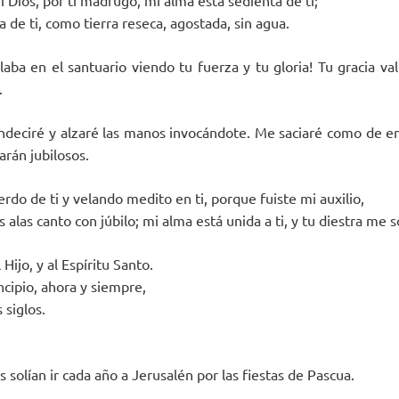
i Dios, por ti madrugo, mi alma está sedienta de ti;
a de ti, como tierra reseca, agostada, sin agua.
ba en el santuario viendo tu fuerza y tu gloria! Tu gracia val
.
ndeciré y alzaré las manos invocándote. Me saciaré como de e
arán jubilosos.
rdo de ti y velando medito en ti, porque fuiste mi auxilio,
s alas canto con júbilo; mi alma está unida a ti, y tu diestra me s
 Hijo, y al Espíritu Santo.
ncipio, ahora y siempre,
 siglos.
 solían ir cada año a Jerusalén por las fiestas de Pascua.