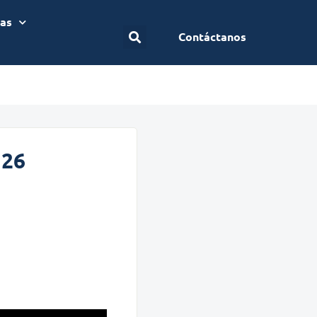
ias
Contáctanos
 26