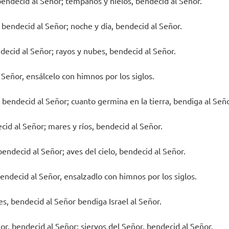
bendecid al Señor; témpanos y hielos, bendecid al Señor.
 bendecid al Señor; noche y día, bendecid al Señor.
ndecid al Señor; rayos y nubes, bendecid al Señor.
l Señor, ensálcelo con himnos por los siglos.
bendecid al Señor; cuanto germina en la tierra, bendiga al Seño
id al Señor; mares y ríos, bendecid al Señor.
endecid al Señor; aves del cielo, bendecid al Señor.
endecid al Señor, ensalzadlo con himnos por los siglos.
s, bendecid al Señor bendiga Israel al Señor.
r, bendecid al Señor; siervos del Señor, bendecid al Señor.