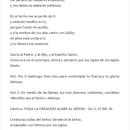
y mis labios te alabarán jubilosos.
En el lecho me acuerdo de ti
y velando medito en ti,
porque fuiste mi auxilio,
y a la sombra de tus alas canto con júbilo;
mi alma está unida a ti,
y tu diestra me sostiene.
Gloria al Padre, y al Hijo, y al Espíritu Santo.
Como era en el principio, ahora y siempre, por los siglos de los siglos.
Amén.
Ant. Por ti madrugo, Dios mío, para contemplar tu fuerza y tu gloria.
Aleluya.
Ant 2. En medio de las llamas, los tres jóvenes, unánimes, cantaban:
«Bendito sea el Señor.» Aleluya.
Cántico: TODA LA CREACIÓN ALABE AL SEÑOR – Dn 3, 57-88. 56
Creaturas todas del Señor, bendecid al Señor,
ensalzadlo con himnos por los siglos.