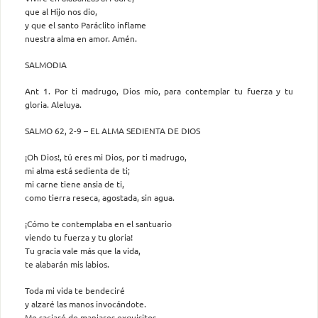
que al Hijo nos dio,
y que el santo Paráclito inflame
nuestra alma en amor. Amén.
SALMODIA
Ant 1. Por ti madrugo, Dios mío, para contemplar tu fuerza y tu
gloria. Aleluya.
SALMO 62, 2-9 – EL ALMA SEDIENTA DE DIOS
¡Oh Dios!, tú eres mi Dios, por ti madrugo,
mi alma está sedienta de ti;
mi carne tiene ansia de ti,
como tierra reseca, agostada, sin agua.
¡Cómo te contemplaba en el santuario
viendo tu fuerza y tu gloria!
Tu gracia vale más que la vida,
te alabarán mis labios.
Toda mi vida te bendeciré
y alzaré las manos invocándote.
Me saciaré de manjares exquisitos,