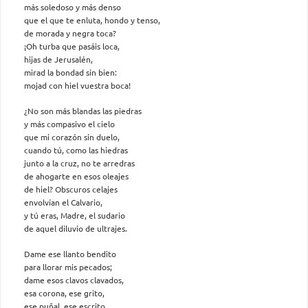
más soledoso y más denso
que el que te enluta, hondo y tenso,
de morada y negra toca?
¡Oh turba que pasáis loca,
hijas de Jerusalén,
mirad la bondad sin bien:
mojad con hiel vuestra boca!
¿No son más blandas las piedras
y más compasivo el cielo
que mi corazón sin duelo,
cuando tú, como las hiedras
junto a la cruz, no te arredras
de ahogarte en esos oleajes
de hiel? Obscuros celajes
envolvían el Calvario,
y tú eras, Madre, el sudario
de aquel diluvio de ultrajes.
Dame ese llanto bendito
para llorar mis pecados;
dame esos clavos clavados,
esa corona, ese grito,
ese puñal, ese escrito