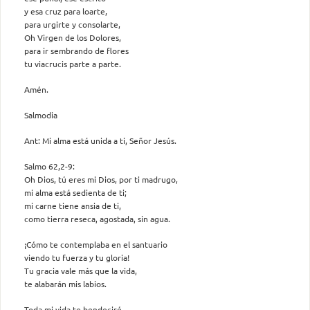
y esa cruz para loarte,
para urgirte y consolarte,
Oh Virgen de los Dolores,
para ir sembrando de flores
tu viacrucis parte a parte.
Amén.
Salmodia
Ant: Mi alma está unida a ti, Señor Jesús.
Salmo 62,2-9:
Oh Dios, tú eres mi Dios, por ti madrugo,
mi alma está sedienta de ti;
mi carne tiene ansia de ti,
como tierra reseca, agostada, sin agua.
¡Cómo te contemplaba en el santuario
viendo tu fuerza y tu gloria!
Tu gracia vale más que la vida,
te alabarán mis labios.
Toda mi vida te bendeciré