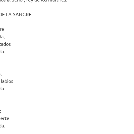
DE LA SANGRE.
re
da,
tados
da.
,
 labios
da.
;
uerte
da.