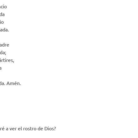
ncio
da
io
pada.
adre
da;
rtires,
a
ada. Amén.
é a ver el rostro de Dios?