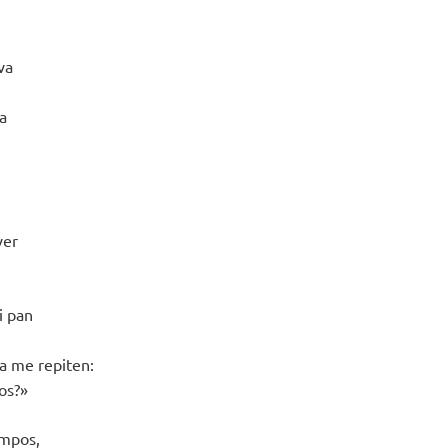
va
,
a
ver
i pan
ía me repiten:
os?»
empos,