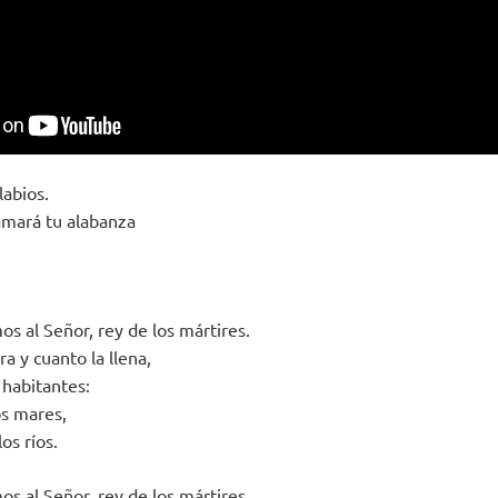
labios.
amará tu alabanza
s al Señor, rey de los mártires.
ra y cuanto la llena,
 habitantes:
os mares,
los ríos.
s al Señor, rey de los mártires.