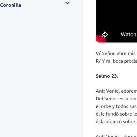
Coronilla
V/ Señor, abre mis 
R/ Y mi boca procl
Salmo 23.
Ant: Venid, adoremo
Del Señor es la tier
el orbe y todos sus
él la fundó sobre l
él la afianzó sobre 
Ant: Venid, adoremo