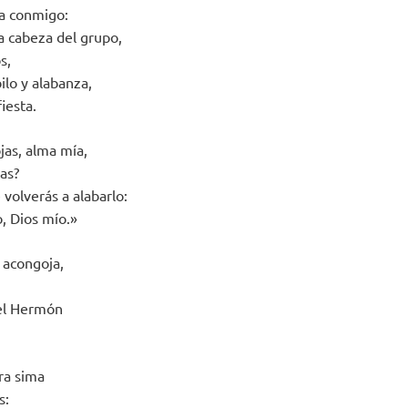
a conmigo:
 cabeza del grupo,
s,
ilo y alabanza,
fiesta.
jas, alma mía,
as?
volverás a alabarlo:
, Dios mío.»
 acongoja,
 el Hermón
ra sima
s: