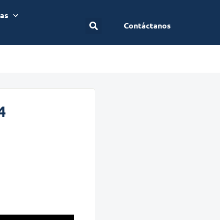
ias
Contáctanos
4