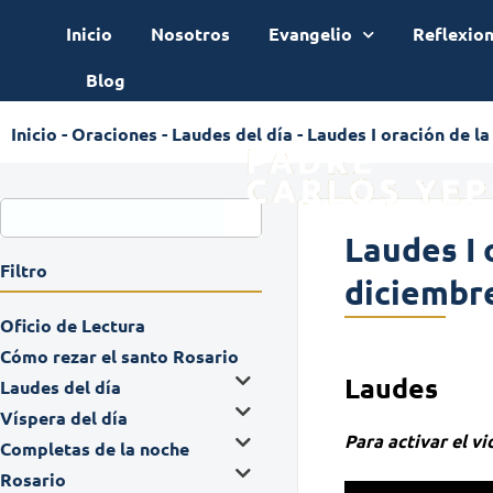
Inicio
Nosotros
Evangelio
Reflexio
Blog
Inicio
-
Oraciones
-
Laudes del día
-
Laudes I oración de l
Laudes I 
Filtro
diciembr
Oficio de Lectura
Cómo rezar el santo Rosario
Laudes
Laudes del día
Víspera del día
Para activar el v
Completas de la noche
Rosario