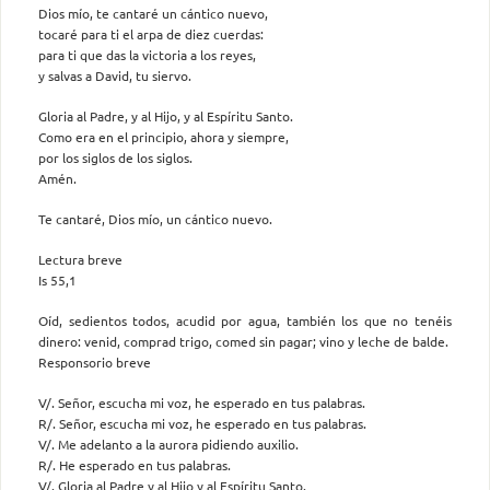
Dios mío, te cantaré un cántico nuevo,
tocaré para ti el arpa de diez cuerdas:
para ti que das la victoria a los reyes,
y salvas a David, tu siervo.
Gloria al Padre, y al Hijo, y al Espíritu Santo.
Como era en el principio, ahora y siempre,
por los siglos de los siglos.
Amén.
Te cantaré, Dios mío, un cántico nuevo.
Lectura breve
Is 55,1
Oíd, sedientos todos, acudid por agua, también los que no tenéis
dinero: venid, comprad trigo, comed sin pagar; vino y leche de balde.
Responsorio breve
V/. Señor, escucha mi voz, he esperado en tus palabras.
R/. Señor, escucha mi voz, he esperado en tus palabras.
V/. Me adelanto a la aurora pidiendo auxilio.
R/. He esperado en tus palabras.
V/. Gloria al Padre y al Hijo y al Espíritu Santo.