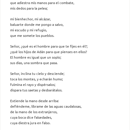
que adiestra mis manos para el combate,
mis dedos para la pelea;
mi bienhechor, mi alcázar,
baluarte donde me pongo a salvo,
mi escudo y mi refugio,
que me somete los pueblos.
Señor, ¿qué es el hombre para que te fijes en él?;
¿qué los hijos de Adán para que pienses en ellos?
El hombre es igual que un soplo;
sus días, una sombra que pasa.
Señor, inclina tu cielo y desciende;
toca los montes, y echarán humo;
fulmina el rayo y dispérsalos;
dispara tus saetas y desbarátalos.
Extiende la mano desde arriba:
defiéndeme, líbrame de las aguas caudalosas,
de la mano de los extranjeros,
cuya boca dice falsedades,
cuya diestra jura en falso.