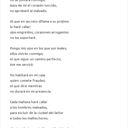
lejos de mí el corazón torcido,
no aprobaré al malvado.
Al que en secreto difama a su prójimo
lo haré callar;
ojos engreídos, corazones arrogantes
no los soportaré.
Pongo mis ojos en los que son leales,
ellos vivirán conmigo;
el que sigue un camino perfecto,
ése me servirá.
No habitará en mi casa
quien comete fraudes;
el que dice mentiras
no durará en mi presencia.
Cada mañana haré callar
a los hombres malvados,
para excluir de la ciudad del Señor
a todos los malhechores.