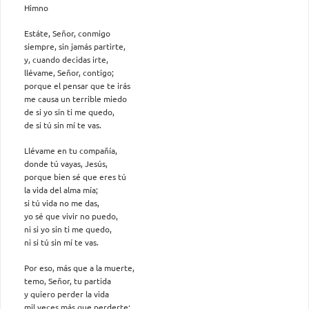
Himno
Estáte, Señor, conmigo
siempre, sin jamás partirte,
y, cuando decidas irte,
llévame, Señor, contigo;
porque el pensar que te irás
me causa un terrible miedo
de si yo sin ti me quedo,
de si tú sin mí te vas.
Llévame en tu compañía,
donde tú vayas, Jesús,
porque bien sé que eres tú
la vida del alma mía;
si tú vida no me das,
yo sé que vivir no puedo,
ni si yo sin ti me quedo,
ni si tú sin mí te vas.
Por eso, más que a la muerte,
temo, Señor, tu partida
y quiero perder la vida
mil veces más que perderte;