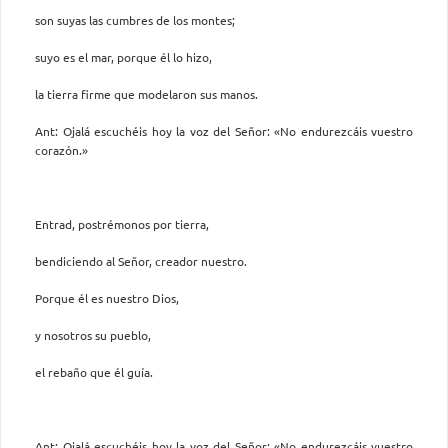
son suyas las cumbres de los montes;
suyo es el mar, porque él lo hizo,
la tierra firme que modelaron sus manos.
Ant: Ojalá escuchéis hoy la voz del Señor: «No endurezcáis vuestro
corazón.»
Entrad, postrémonos por tierra,
bendiciendo al Señor, creador nuestro.
Porque él es nuestro Dios,
y nosotros su pueblo,
el rebaño que él guía.
Ant: Ojalá escuchéis hoy la voz del Señor: «No endurezcáis vuestro