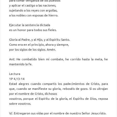
para tomar venganza de los pueblos
y aplicar el castigo a las naciones,
sujetando a los reyes con argollas,
a los nobles con esposas de hierro.
Ejecutar la sentencia dictada
es un honor para todos sus fieles.
Gloria al Padre, y al Hijo, y al Espíritu Santo.
Como era en el principio, ahora y siempre,
por los siglos de los siglos. Amén.
Ant: He combatido bien mi combate, he corrido hasta la meta, he
mantenido la fe.
Lectura
1P 4,13-14
Estad alegres cuando compartís los padecimientos de Cristo, para
que, cuando se manifieste su gloria, reboséis de gozo. Si os ultrajan
por el nombre de Cristo, dichosos
vosotros, porque el Espíritu de la gloria, el Espíritu de Dios, reposa
sobre vosotros.
V/. Entregaron sus vidas por el nombre de nuestro Señor Jesucristo.