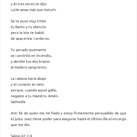
y él tres veces te dijo:
«¿Me amas más que éstos?»
Se te puso muy triste
tu llanto y tu silencio:
pero la Voz te habló
de apacentar corderos.
Tu pecado quemante
se convirtió en incendio,
y abriste tus dos brazos
al madero sangriento.
La cabeza hacia abajo
y el corazón al cielo:
porque, cuando aquel gallo,
negaste a tu Maestro. Amén.
Salmodia
Ant: Sé de quien me he fiado y estoy firmemente persuadido de que
el justo Juez tiene poder para asegurar hasta el último día el encargo
que me dio.
Salmo 62,2-9