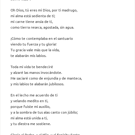
Oh Dios, tú eres mi Dios, por ti madrugo,
mi alma está sedienta de ti;
mi carne tiene ansia de ti,
como tierra reseca, agostada, sin agua.
¡Cómo te contemplaba en el santuario
viendo tu fuerza y tu gloria!
Tu gracia vale más que la vida,
te alabarán mis labios.
Toda mi vida te bendeciré
y alzaré las manos invocándote.
Me saciaré como de enjundia y de manteca,
y mis labios te alabarán jubilosos.
En el lecho me acuerdo de ti
y velando medito en ti,
porque fuiste mi auxilio,
y a la sombra de tus alas canto con júbilo;
mi alma está unida a ti,
y tu diestra me sostiene.
Gloria al Padre, y al Hijo, y al Espíritu Santo.