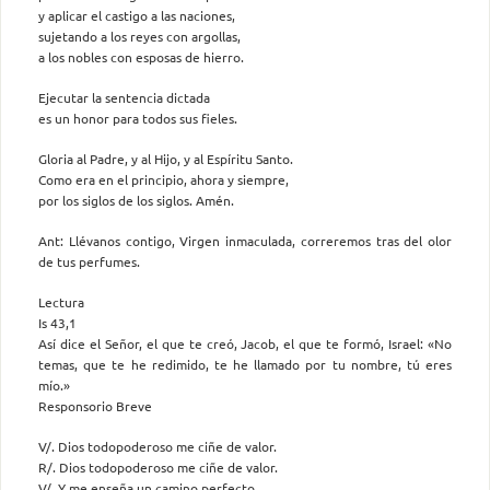
y aplicar el castigo a las naciones,
sujetando a los reyes con argollas,
a los nobles con esposas de hierro.
Ejecutar la sentencia dictada
es un honor para todos sus fieles.
Gloria al Padre, y al Hijo, y al Espíritu Santo.
Como era en el principio, ahora y siempre,
por los siglos de los siglos. Amén.
Ant: Llévanos contigo, Virgen inmaculada, correremos tras del olor
de tus perfumes.
Lectura
Is 43,1
Así dice el Señor, el que te creó, Jacob, el que te formó, Israel: «No
temas, que te he redimido, te he llamado por tu nombre, tú eres
mío.»
Responsorio Breve
V/. Dios todopoderoso me ciñe de valor.
R/. Dios todopoderoso me ciñe de valor.
V/. Y me enseña un camino perfecto.