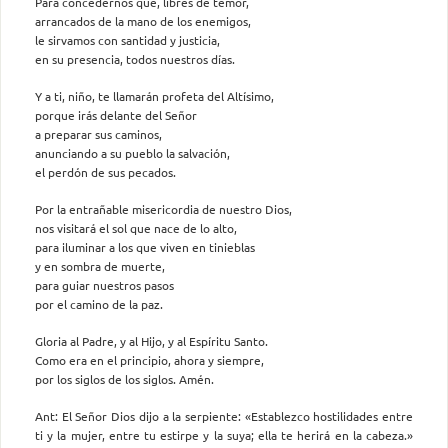
Para concedernos que, libres de temor,
arrancados de la mano de los enemigos,
le sirvamos con santidad y justicia,
en su presencia, todos nuestros días.
Y a ti, niño, te llamarán profeta del Altísimo,
porque irás delante del Señor
a preparar sus caminos,
anunciando a su pueblo la salvación,
el perdón de sus pecados.
Por la entrañable misericordia de nuestro Dios,
nos visitará el sol que nace de lo alto,
para iluminar a los que viven en tinieblas
y en sombra de muerte,
para guiar nuestros pasos
por el camino de la paz.
Gloria al Padre, y al Hijo, y al Espíritu Santo.
Como era en el principio, ahora y siempre,
por los siglos de los siglos. Amén.
Ant: El Señor Dios dijo a la serpiente: «Establezco hostilidades entre
ti y la mujer, entre tu estirpe y la suya; ella te herirá en la cabeza.»