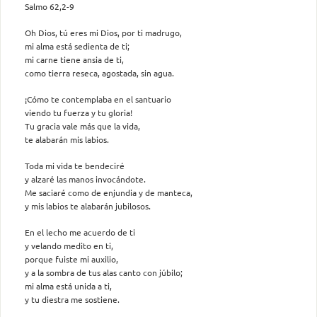
Salmo 62,2-9
Oh Dios, tú eres mi Dios, por ti madrugo,
mi alma está sedienta de ti;
mi carne tiene ansia de ti,
como tierra reseca, agostada, sin agua.
¡Cómo te contemplaba en el santuario
viendo tu fuerza y tu gloria!
Tu gracia vale más que la vida,
te alabarán mis labios.
Toda mi vida te bendeciré
y alzaré las manos invocándote.
Me saciaré como de enjundia y de manteca,
y mis labios te alabarán jubilosos.
En el lecho me acuerdo de ti
y velando medito en ti,
porque fuiste mi auxilio,
y a la sombra de tus alas canto con júbilo;
mi alma está unida a ti,
y tu diestra me sostiene.