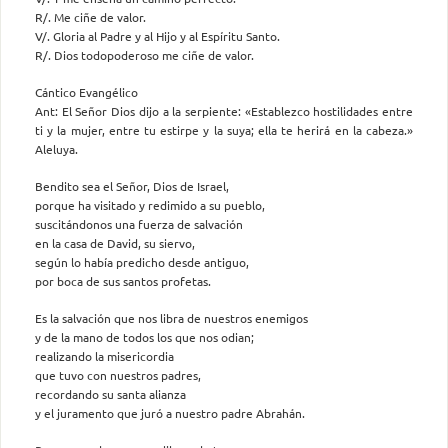
R/. Me ciñe de valor.
V/. Gloria al Padre y al Hijo y al Espíritu Santo.
R/. Dios todopoderoso me ciñe de valor.
Cántico Evangélico
Ant: El Señor Dios dijo a la serpiente: «Establezco hostilidades entre
ti y la mujer, entre tu estirpe y la suya; ella te herirá en la cabeza.»
Aleluya.
Bendito sea el Señor, Dios de Israel,
porque ha visitado y redimido a su pueblo,
suscitándonos una fuerza de salvación
en la casa de David, su siervo,
según lo había predicho desde antiguo,
por boca de sus santos profetas.
Es la salvación que nos libra de nuestros enemigos
y de la mano de todos los que nos odian;
realizando la misericordia
que tuvo con nuestros padres,
recordando su santa alianza
y el juramento que juró a nuestro padre Abrahán.