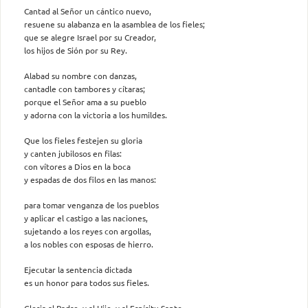
Cantad al Señor un cántico nuevo,
resuene su alabanza en la asamblea de los fieles;
que se alegre Israel por su Creador,
los hijos de Sión por su Rey.
Alabad su nombre con danzas,
cantadle con tambores y cítaras;
porque el Señor ama a su pueblo
y adorna con la victoria a los humildes.
Que los fieles festejen su gloria
y canten jubilosos en filas:
con vítores a Dios en la boca
y espadas de dos filos en las manos:
para tomar venganza de los pueblos
y aplicar el castigo a las naciones,
sujetando a los reyes con argollas,
a los nobles con esposas de hierro.
Ejecutar la sentencia dictada
es un honor para todos sus fieles.
Gloria al Padre, y al Hijo, y al Espíritu Santo.