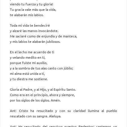
viendo tu fuerza y tu gloria!
Tu gracia vale más que la vida,
te alabarán mis labios.
Toda mi vida te bendeciré
y alzaré las manos invocándote.
Me saciaré como de enjundia y de manteca,
y mis labios te alabarán jubilosos.
En el lecho me acuerdo de ti
y velando medito en ti,
porque fuiste mi auxilio,
y a la sombra de tus alas canto con júbilo;
mi alma está unida a ti,
y tu diestra me sostiene.
Gloria al Padre, y al Hijo, y al Espíritu Santo.
Como era en el principio, ahora y siempre,
por los siglos de los siglos. Amén.
Ant: Cristo ha resucitado y con su claridad ilumina al pueblo
rescatado con su sangre. Aleluya.
Ant: Ha resucitado del sepulcro nuestro Redentor; cantemos un