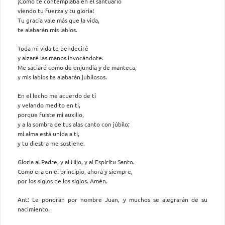
¡Cómo te contemplaba en el santuario
viendo tu fuerza y tu gloria!
Tu gracia vale más que la vida,
te alabarán mis labios.
Toda mi vida te bendeciré
y alzaré las manos invocándote.
Me saciaré como de enjundia y de manteca,
y mis labios te alabarán jubilosos.
En el lecho me acuerdo de ti
y velando medito en ti,
porque fuiste mi auxilio,
y a la sombra de tus alas canto con júbilo;
mi alma está unida a ti,
y tu diestra me sostiene.
Gloria al Padre, y al Hijo, y al Espíritu Santo.
Como era en el principio, ahora y siempre,
por los siglos de los siglos. Amén.
Ant: Le pondrán por nombre Juan, y muchos se alegrarán de su
nacimiento.