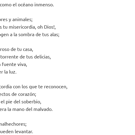
 como el océano inmenso.
res y animales;
s tu misericordia, oh Dios!,
gen a la sombra de tus alas;
roso de tu casa,
 torrente de tus delicias,
a fuente viva,
r la luz.
cordia con los que te reconocen,
rectos de corazón;
el pie del soberbio,
era la mano del malvado.
malhechores;
pueden levantar.