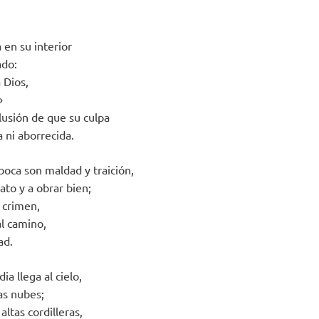
 en su interior
ado:
 Dios,
»
lusión de que su culpa
 ni aborrecida.
boca son maldad y traición,
ato y a obrar bien;
 crimen,
al camino,
ad.
ia llega al cielo,
las nubes;
 altas cordilleras,