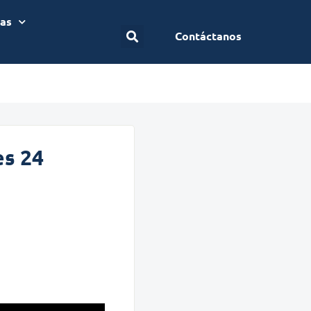
ias
Contáctanos
es 24