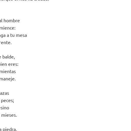
 al hombre
omience:
nga a tu mesa
rente.
e balde,
uien eres:
amientas
 maneje.
razas
 peces;
esino
 mieses.
a piedra,