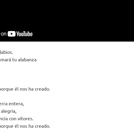
labios.
amará tu alabanza
orque él nos ha creado.
erra entera,
 alegría,
cia con vítores.
orque él nos ha creado.