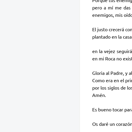
Porque tus enemigo
pero a mí me das 
enemigos, mis oído
El justo crecerá c
plantado en la casa
en la vejez seguir
en mi Roca no exis
Gloria al Padre, y al
Como era en el pri
por los siglos de los
Amén.
Es bueno tocar par
Os daré un corazón