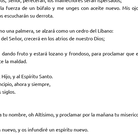
s, Señor, perecerán, los malhechores serán ispersados;
la fuerza de un búfalo y me unges con aceite nuevo. Mis ojo
s escucharán su derrota.
omo una palmera, se alzará como un cedro del Líbano:
 del Señor, crecerá en los atrios de nuestro Dios;
á dando fruto y estará lozano y frondoso, para proclamar que e
te la maldad.
 Hijo, y al Espíritu Santo.
ncipio, ahora y siempre,
 siglos.
a tu nombre, oh Altísimo, y proclamar por la mañana tu miserico
 nuevo, y os infundiré un espíritu nuevo.