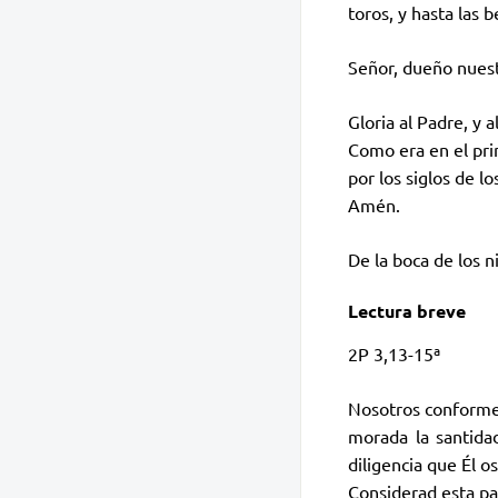
toros, y hasta las 
Señor, dueño nuest
Gloria al Padre, y al
Como era en el pri
por los siglos de los
Amén.
De la boca de los 
Lectura breve
2P 3,13-15ª
Nosotros conforme 
morada la santidad
diligencia que Él o
Considerad esta pa