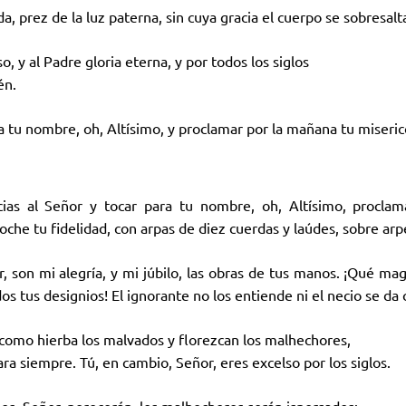
da, prez de la luz paterna, sin cuya gracia el cuerpo se sobresalt
o, y al Padre gloria eterna, y por todos los siglos
én.
a tu nombre, oh, Altísimo, y proclamar por la mañana tu miseric
ias al Señor y tocar para tu nombre, oh, Altísimo, procla
oche tu fidelidad, con arpas de diez cuerdas y laúdes, sobre arpe
, son mi alegría, y mi júbilo, las obras de tus manos. ¡Qué mag
s tus designios! El ignorante no los entiende ni el necio se da 
omo hierba los malvados y florezcan los malhechores,
ra siempre. Tú, en cambio, Señor, eres excelso por los siglos.