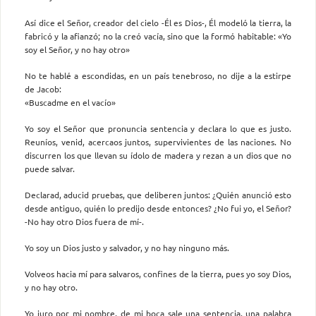
Así dice el Señor, creador del cielo -Él es Dios-, Él modeló la tierra, la
fabricó y la afianzó; no la creó vacía, sino que la formó habitable: «Yo
soy el Señor, y no hay otro»
No te hablé a escondidas, en un país tenebroso, no dije a la estirpe
de Jacob:
«Buscadme en el vacío»
Yo soy el Señor que pronuncia sentencia y declara lo que es justo.
Reuníos, venid, acercaos juntos, supervivientes de las naciones. No
discurren los que llevan su ídolo de madera y rezan a un dios que no
puede salvar.
Declarad, aducid pruebas, que deliberen juntos: ¿Quién anunció esto
desde antiguo, quién lo predijo desde entonces? ¿No fui yo, el Señor?
-No hay otro Dios fuera de mí-.
Yo soy un Dios justo y salvador, y no hay ninguno más.
Volveos hacia mí para salvaros, confines de la tierra, pues yo soy Dios,
y no hay otro.
Yo juro por mi nombre, de mi boca sale una sentencia, una palabra