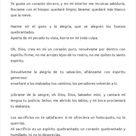
Te gusta un corazón sincero, y en mi interior me inculcas sabiduría.
Rocíame con el hisopo: quedaré limpio; lávame: quedaré más blanco
que la nieve.
Hazme oír el gozo y la alegría, que se alegren los huesos
quebrantados.
Aparta de mi pecado tu vista, borra en mí toda culpa.
Oh, Dios, crea en mí un corazón puro, renuévame por dentro con
espíritu firme; no me arrojes lejos de tu rostro, no me quites tu santo
espíritu.
Devuélveme la alegría de tu salvación, afiánzame con espíritu
generoso:
enseñaré a los malvados tus caminos, los pecadores volverán a ti.
¡Líbrame de la sangre, oh Dios, Dios, Salvador mío!, y cantará mi
lengua tu justicia. Señor, me abrirás los labios, y mi boca proclamará
tu alabanza.
Los sacrificios no te satisfacen: si te ofreciera un holocausto, no lo
querrías.
Mi sacrificio es un espíritu quebrantado; un corazón quebrantado y
humillado, tú no lo desprecias.