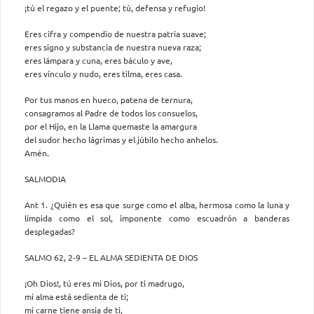
¡tú el regazo y el puente; tú, defensa y refugio!
Eres cifra y compendio de nuestra patria suave;
eres signo y substancia de nuestra nueva raza;
eres lámpara y cuna, eres báculo y ave,
eres vínculo y nudo, eres tilma, eres casa.
Por tus manos en hueco, patena de ternura,
consagramos al Padre de todos los consuelos,
por el Hijo, en la Llama quemaste la amargura
del sudor hecho lágrimas y el júbilo hecho anhelos.
Amén.
SALMODIA
Ant 1. ¿Quién es esa que surge como el alba, hermosa como la luna y
límpida como el sol, imponente como escuadrón a banderas
desplegadas?
SALMO 62, 2-9 – EL ALMA SEDIENTA DE DIOS
¡Oh Dios!, tú eres mi Dios, por ti madrugo,
mi alma está sedienta de ti;
mi carne tiene ansia de ti,