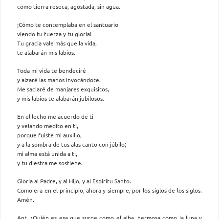
como tierra reseca, agostada, sin agua.
¡Cómo te contemplaba en el santuario
viendo tu fuerza y tu gloria!
Tu gracia vale más que la vida,
te alabarán mis labios.
Toda mi vida te bendeciré
y alzaré las manos invocándote.
Me saciaré de manjares exquisitos,
y mis labios te alabarán jubilosos.
En el lecho me acuerdo de ti
y velando medito en ti,
porque fuiste mi auxilio,
y a la sombra de tus alas canto con júbilo;
mi alma está unida a ti,
y tu diestra me sostiene.
Gloria al Padre, y al Hijo, y al Espíritu Santo.
Como era en el principio, ahora y siempre, por los siglos de los siglos.
Amén.
Ant. ¿Quién es esa que surge como el alba, hermosa como la luna y