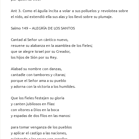
Ant 3. Como el águila incita a volar a sus polluelos y revolotea sobre
el nido, así extendió ella sus alas y los llevó sobre su plumaje.
Salmo 149 – ALEGRÍA DE LOS SANTOS
Cantad al Señor un cántico nuevo,
resuene su alabanza en la asamblea de los fieles;
que se alegre Israel por su Creador,
los hijos de Sión por su Rey.
Alabad su nombre con danzas,
cantadle con tambores y cítaras;
porque el Señor ama a su pueblo
y adorna con la victoria a los humildes.
Que los fieles festejen su gloria
y canten jubilosos en filas:
con vítores a Dios en la boca
y espadas de dos filos en las manos:
para tomar venganza de los pueblos
y aplicar el castigo a las naciones,
sujetando a los reyes con argollas,