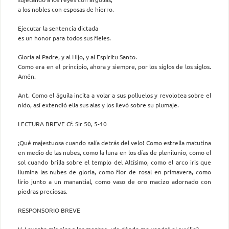
a los nobles con esposas de hierro.
Ejecutar la sentencia dictada
es un honor para todos sus fieles.
Gloria al Padre, y al Hijo, y al Espíritu Santo.
Como era en el principio, ahora y siempre, por los siglos de los siglos.
Amén.
Ant. Como el águila incita a volar a sus polluelos y revolotea sobre el
nido, así extendió ella sus alas y los llevó sobre su plumaje.
LECTURA BREVE Cf. Sir 50, 5-10
¡Qué majestuosa cuando salía detrás del velo! Como estrella matutina
en medio de las nubes, como la luna en los días de plenilunio, como el
sol cuando brilla sobre el templo del Altísimo, como el arco iris que
ilumina las nubes de gloria, como flor de rosal en primavera, como
lirio junto a un manantial, como vaso de oro macizo adornado con
piedras preciosas.
RESPONSORIO BREVE
V. Levanto mis ojos a los montes, ¿de dónde me vendrá el auxilio?