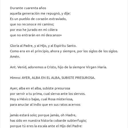
Durante cuarenta años
aquella generación me repugnó, y dije:
Es un pueblo de corazón extraviado,
que no reconoce mi camino;
por eso he jurado en mi cólera
que no entrarán en mi descanso»
Gloria al Padre, y al Hijo, y al Espíritu Santo.
Como era en el principio, ahora y siempre, por los siglos de los siglos.
Amén.
Ant. Venid, adoremos a Cristo, hijo de la siempre Virgen María.
Himno: AYER, ALBA EN EL ALBA, SUBISTE PRESUROSA.
Ayer, alba en el alba, subiste presurosa
por servir a tu prima, cual sierva ante los siervos.
Hoy a México bajas, cual Rosa misteriosa,
para anuciar al indio que en sus ratos acervos
jamás estará solo; porque jamás, oh Madre,
has sido en nuestra historia cobarde subterfugio;
porque tú eres la escala ante el Hijo del Padre: