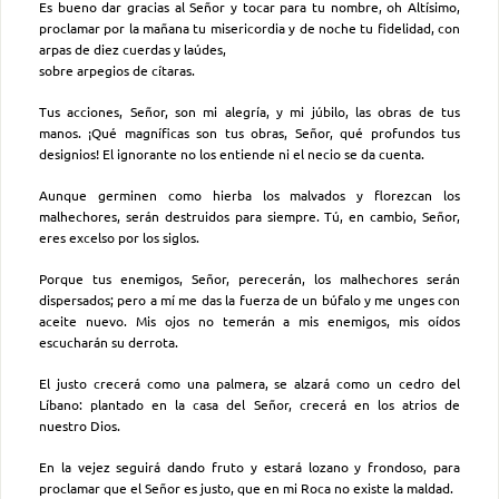
Es bueno dar gracias al Señor y tocar para tu nombre, oh Altísimo,
proclamar por la mañana tu misericordia y de noche tu fidelidad, con
arpas de diez cuerdas y laúdes,
sobre arpegios de cítaras.
Tus acciones, Señor, son mi alegría, y mi júbilo, las obras de tus
manos. ¡Qué magníficas son tus obras, Señor, qué profundos tus
designios! El ignorante no los entiende ni el necio se da cuenta.
Aunque germinen como hierba los malvados y florezcan los
malhechores, serán destruidos para siempre. Tú, en cambio, Señor,
eres excelso por los siglos.
Porque tus enemigos, Señor, perecerán, los malhechores serán
dispersados; pero a mí me das la fuerza de un búfalo y me unges con
aceite nuevo. Mis ojos no temerán a mis enemigos, mis oídos
escucharán su derrota.
El justo crecerá como una palmera, se alzará como un cedro del
Líbano: plantado en la casa del Señor, crecerá en los atrios de
nuestro Dios.
En la vejez seguirá dando fruto y estará lozano y frondoso, para
proclamar que el Señor es justo, que en mi Roca no existe la maldad.