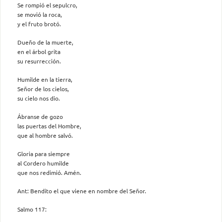
Se rompió el sepulcro,
se movió la roca,
y el fruto brotó.
Dueño de la muerte,
en el árbol grita
su resurrección.
Humilde en la tierra,
Señor de los cielos,
su cielo nos dio.
Ábranse de gozo
las puertas del Hombre,
que al hombre salvó.
Gloria para siempre
al Cordero humilde
que nos redimió. Amén.
Ant: Bendito el que viene en nombre del Señor.
Salmo 117: