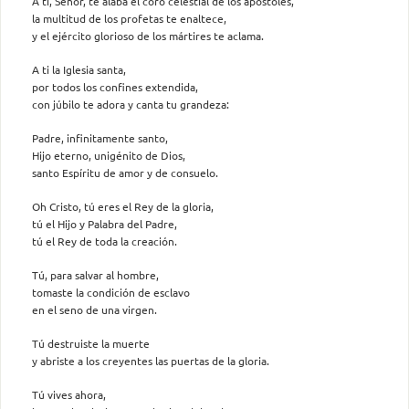
A ti, Señor, te alaba el coro celestial de los apóstoles,
la multitud de los profetas te enaltece,
y el ejército glorioso de los mártires te aclama.
A ti la Iglesia santa,
por todos los confines extendida,
con júbilo te adora y canta tu grandeza:
Padre, infinitamente santo,
Hijo eterno, unigénito de Dios,
santo Espíritu de amor y de consuelo.
Oh Cristo, tú eres el Rey de la gloria,
tú el Hijo y Palabra del Padre,
tú el Rey de toda la creación.
Tú, para salvar al hombre,
tomaste la condición de esclavo
en el seno de una virgen.
Tú destruiste la muerte
y abriste a los creyentes las puertas de la gloria.
Tú vives ahora,