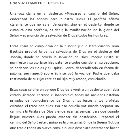
UNA VOZ CLAMA EN EL DESIERTO
Una voz clama en el desierto: «Preparad el camino del Señor,
enderezad las sendas para nuestro Dios.» El profeta afirma
claramente que no es en Jerusalén, sino en el desierto, donde se
cumplirá esta profecía, es decir, la manifestación de la gloria del
Señor y el anuncio de la salvación de Dios a todos los hombres.
Estas cosas se cumplieron en la historia y a la letra cuando Juan
Bautista predicó la venida salvadora de Dios en el desierto del
Jordán, donde se reveló la salvación de Dios. Porque Cristo se
manifestó y su gloria se hizo patente a todos cuando, en su bautismo,
se abrieron los cielos y el Espíritu Santo, descendiendo en forma de
paloma, permaneció sobre él y se oyó la voz del Padre que daba
testimonio de su Hijo: Éste es mi Hijo muy amado, escuchadlo.
Estas cosas se dijeron porque Dios iba a venir a un desierto que había
estado siempre cerrado e inaccesible: todas las naciones estaban
privadas del conocimiento de Dios, y los justos y los profetas
evitaban el trato con ellas. Por eso aquella voz manda preparar un
camino a la Palabra de Dios y enderezar las sendas, para que cuando
llegue nuestro Dios pueda avanzar sin obstáculos. Preparad el
camino del Señor: este camino es la proclamación de la Buena Noticia
que trae a todos un nuevo consuelo, que desea ardientemente hacer