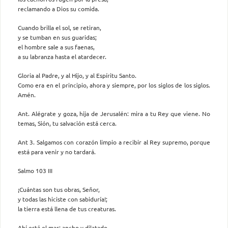
reclamando a Dios su comida.
Cuando brilla el sol, se retiran,
y se tumban en sus guaridas;
el hombre sale a sus faenas,
a su labranza hasta el atardecer.
Gloria al Padre, y al Hijo, y al Espíritu Santo.
Como era en el principio, ahora y siempre, por los siglos de los siglos.
Amén.
Ant. Alégrate y goza, hija de Jerusalén: mira a tu Rey que viene. No
temas, Sión, tu salvación está cerca.
Ant 3. Salgamos con corazón limpio a recibir al Rey supremo, porque
está para venir y no tardará.
Salmo 103 III
¡Cuántas son tus obras, Señor,
y todas las hiciste con sabiduría!;
la tierra está llena de tus creaturas.
Ahí está el mar: ancho y dilatado,