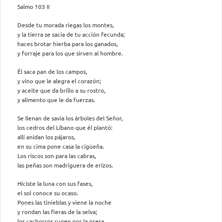
Salmo 103 II
Desde tu morada riegas los montes,
y la tierra se sacia de tu acción fecunda;
haces brotar hierba para los ganados,
y forraje para los que sirven al hombre.
Él saca pan de los campos,
y vino que le alegra el corazón;
y aceite que da brillo a su rostro,
y alimento que le da fuerzas.
Se llenan de savia los árboles del Señor,
los cedros del Líbano que él plantó:
allí anidan los pájaros,
en su cima pone casa la cigüeña.
Los riscos son para las cabras,
las peñas son madriguera de erizos.
Hiciste la luna con sus fases,
el sol conoce su ocaso.
Pones las tinieblas y viene la noche
y rondan las fieras de la selva;
los cachorros rugen por la presa,