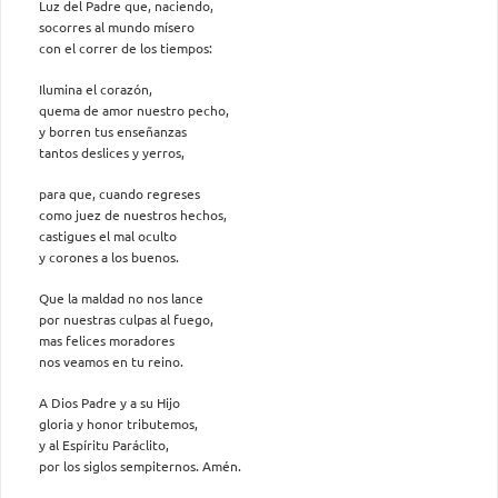
Luz del Padre que, naciendo,
socorres al mundo mísero
con el correr de los tiempos:
Ilumina el corazón,
quema de amor nuestro pecho,
y borren tus enseñanzas
tantos deslices y yerros,
para que, cuando regreses
como juez de nuestros hechos,
castigues el mal oculto
y corones a los buenos.
Que la maldad no nos lance
por nuestras culpas al fuego,
mas felices moradores
nos veamos en tu reino.
A Dios Padre y a su Hijo
gloria y honor tributemos,
y al Espíritu Paráclito,
por los siglos sempiternos. Amén.