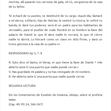
morirás, allí pasarán tus carrozas de gala, oh tú, vergüenza de la casa
de tu Señor.
Te echaré de tu puesto, te destituiré de tu cargo. Aquel día, llamaré
a mi siervo, a Eliacín, hijo de Helcías: le vestiré tu túnica, le ceñiré tu
banda, le daré tus poderes: será él un padre para los habitantes de
Jerusalén, para el pueblo de Judá. Pondré en su hombro la llave del
palacio de David: lo que él abra nadie lo cerrará, lo que él cierre
nadie lo abrirá. Lo hincaré como un clavo en sitio firme, y dará un
trono glorioso a la casa de su padre.»»
RESPONSORIO Ap 3, 7. 8
R. Esto dice el Santo, el Veraz, el que tiene la llave de David: * «He
abierto ante ti una puerta que nadie puede cerrar.»
V. Has guardado mi palabra y no has renegado de mi nombre.
R. He abierto ante ti una puerta que nadie puede cerrar.
SEGUNDA LECTURA
De los Comentarios de Eusebio de Cesarea, obispo, sobre el profeta
Isaías
(Cap. 40: PG 24, 366-367)