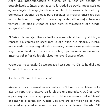
Aquel día, inspeccionasteis el arsenal en la Casa del bosque, y
descubristeis cuántas brechas tenía la ciudad de David; recogisteis el
agua del aljibe de abajo, hicisteis recuento de las casas de Jerusalén y
demolisteis algunas de ellas para reforzar la muralla; entre los dos
muros hicisteis un depósito para el agua del aljibe viejo. Pero no
volvisteis los ojos al Autor de todo esto, ni mirasteis al que desde
antiguo lo formó.
El Señor de los ejércitos os invitaba aquel día al llanto y al luto, a
raparos y a ceñiros de saco; mas lo que hubo fue alegría y fiesta,
matanza de vacas y degüello de corderos, comer carne y beber vino,
según aquello de «a comer y a beber, que mañana moriremos».
Entonces el Señor de los ejércitos me reveló esto al oído:
«Juro que no se expiará este pecado hasta que muráis -lo ha dicho el
Señor de los ejércitos-.»
Así dice el Señor de los ejércitos:
«Anda, ve a ese mayordomo de palacio, a Sobna, que se labra en lo
alto un sepulcro y excava en la piedra una morada: «¿Qué es tuyo
aquí, o a quién tienes aquí para que te labres aquí un sepulcro? Mira:
el Señor te aferrará con fuerza y te arrojará con violencia, te hará
dar vueltas y vueltas como un arco sobre la llanura dilatada. Allí