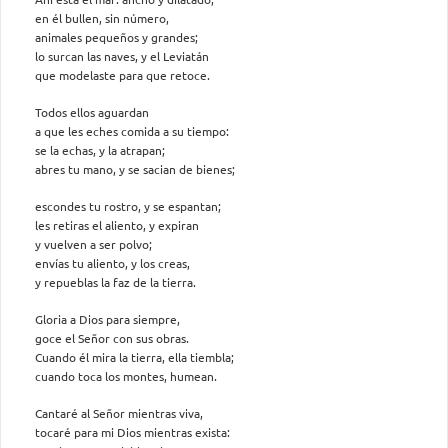
en él bullen, sin número,
animales pequeños y grandes;
lo surcan las naves, y el Leviatán
que modelaste para que retoce.
Todos ellos aguardan
a que les eches comida a su tiempo:
se la echas, y la atrapan;
abres tu mano, y se sacian de bienes;
escondes tu rostro, y se espantan;
les retiras el aliento, y expiran
y vuelven a ser polvo;
envías tu aliento, y los creas,
y repueblas la faz de la tierra.
Gloria a Dios para siempre,
goce el Señor con sus obras.
Cuando él mira la tierra, ella tiembla;
cuando toca los montes, humean.
Cantaré al Señor mientras viva,
tocaré para mi Dios mientras exista: