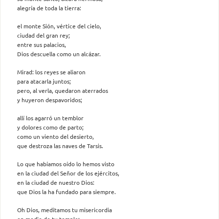
alegría de toda la tierra:
el monte Sión, vértice del cielo,
ciudad del gran rey;
entre sus palacios,
Dios descuella como un alcázar.
Mirad: los reyes se aliaron
para atacarla juntos;
pero, al verla, quedaron aterrados
y huyeron despavoridos;
allí los agarró un temblor
y dolores como de parto;
como un viento del desierto,
que destroza las naves de Tarsis.
Lo que habíamos oído lo hemos visto
en la ciudad del Señor de los ejércitos,
en la ciudad de nuestro Dios:
que Dios la ha fundado para siempre.
Oh Dios, meditamos tu misericordia
en medio de tu templo: