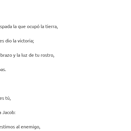
pada la que ocupó la tierra,
es dio la victoria;
 brazo y la luz de tu rostro,
as.
es tú,
a Jacob:
estimos al enemigo,