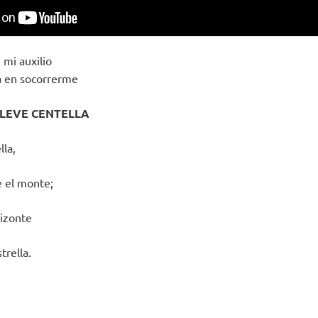
 mi auxilio
sa en socorrerme
 LEVE CENTELLA
lla,
e el monte;
rizonte
trella.