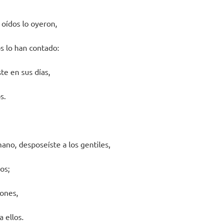
 oídos lo oyeron,
s lo han contado:
ste en sus días,
s.
ano, desposeíste a los gentiles,
los;
iones,
a ellos.