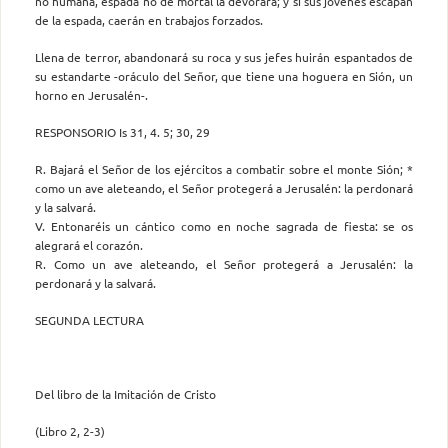
no humana, espada no de mortal la devorará; y si sus jóvenes escapan
de la espada, caerán en trabajos forzados.
Llena de terror, abandonará su roca y sus jefes huirán espantados de
su estandarte -oráculo del Señor, que tiene una hoguera en Sión, un
horno en Jerusalén-.
RESPONSORIO Is 31, 4. 5; 30, 29
R. Bajará el Señor de los ejércitos a combatir sobre el monte Sión; *
como un ave aleteando, el Señor protegerá a Jerusalén: la perdonará
y la salvará.
V. Entonaréis un cántico como en noche sagrada de fiesta: se os
alegrará el corazón.
R. Como un ave aleteando, el Señor protegerá a Jerusalén: la
perdonará y la salvará.
SEGUNDA LECTURA
Del libro de la Imitación de Cristo
(Libro 2, 2-3)