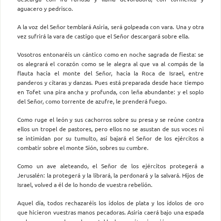
aguacero y pedrisco.
A la voz del Señor temblará Asiria, será golpeada con vara. Una y otra
vez sufrirá la vara de castigo que el Señor descargará sobre ella.
Vosotros entonaréis un cántico como en noche sagrada de fiesta: se
os alegrará el corazón como se le alegra al que va al compás de la
flauta hacia el monte del Señor, hacia la Roca de Israel, entre
panderos y cítaras y danzas. Pues está preparada desde hace tiempo
en Tofet una pira ancha y profunda, con leña abundante: y el soplo
del Señor, como torrente de azufre, le prenderá fuego.
Como ruge el león y sus cachorros sobre su presa y se reúne contra
ellos un tropel de pastores, pero ellos no se asustan de sus voces ni
se intimidan por su tumulto, así bajará el Señor de los ejércitos a
combatir sobre el monte Sión, sobres su cumbre.
Como un ave aleteando, el Señor de los ejércitos protegerá a
Jerusalén: la protegerá y la librará, la perdonará y la salvará. Hijos de
Israel, volved a él de lo hondo de vuestra rebelión.
Aquel día, todos rechazaréis los ídolos de plata y los ídolos de oro
que hicieron vuestras manos pecadoras. Asiria caerá bajo una espada