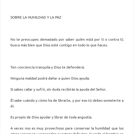
SOBRE LA HUMILDAD Y LA PAZ
No te preocupes demasiado por saber quién está por ti o contra ti;
busca más bien que Dios esté contigo en todo lo que haces.
Ten conciencia tranquila y Dios te defenderá.
Ninguna maldad podrá dañar a quien Dios ayuda.
Si sabes callar y sufrir, sin duda recibirás la ayuda del Señor.
Él sabe cuándo y cómo ha de librarte, y por eso tú debes someterte a
él.
Es propio de Dios ayudar y librar de toda angustia.
A veces nos es muy provechoso para conservar la humildad que los
otros conozcan y reprendan nuestros defectos. Cuando el hombre se