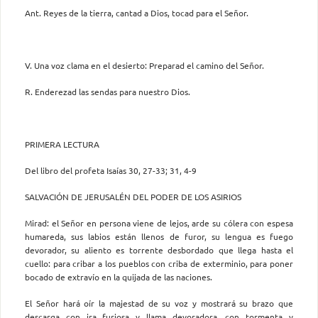
Ant. Reyes de la tierra, cantad a Dios, tocad para el Señor.
V. Una voz clama en el desierto: Preparad el camino del Señor.
R. Enderezad las sendas para nuestro Dios.
PRIMERA LECTURA
Del libro del profeta Isaías 30, 27-33; 31, 4-9
SALVACIÓN DE JERUSALÉN DEL PODER DE LOS ASIRIOS
Mirad: el Señor en persona viene de lejos, arde su cólera con espesa
humareda, sus labios están llenos de furor, su lengua es fuego
devorador, su aliento es torrente desbordado que llega hasta el
cuello: para cribar a los pueblos con criba de exterminio, para poner
bocado de extravío en la quijada de las naciones.
El Señor hará oír la majestad de su voz y mostrará su brazo que
descarga con ira furiosa y llama devoradora, con tormenta y