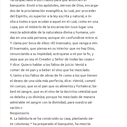
banquete. Envió a los apóstoles, siervos de Dios, encarga-
dos de la proclamación evangélica, la cual, por proceder
del Espíritu, es superior a la ley escrita y natural, e in-
vita a todos a que acudan a aquel en el cual, como en una
copa, por el misterio de la encarnación tuvo lugar una
mezcla admirable de la naturaleza divina y humana, uni-
das en una sola persona, aunque sin confundirse entre sí.
Y clama por boca de ellos: «El insensato, que venga a mí».
El insensato, que piensa en su interior que no hay Dios,
renunciando a su impiedad, acérquese a mí por la fe, y
sepa que yo soy el Creador y Señor de todas las cosas.»
Y dice: Quiero hablar a los faltos de juicio: Venid a
comer de mi pan y a beber el vino que he mezclado.
Y, tanto a los faltos de obras de fe como a los que tienen
el deseo de una vida más perfecta, dice: «Venid, comed
mi cuerpo, que es el pan que os alimenta y fortalece; be-
bed mi sangre, que es el vino de la doctrina celestial que
os deleita y os diviniza; porque he mezclado de manera
admirable mi sangre con la divinidad, para vuestra sal-
vación.»
Responsorio
R. La Sabiduría se ha construido su casa, plantando sie-
te columnas; * ha preparado el banquete, ha mezcla-