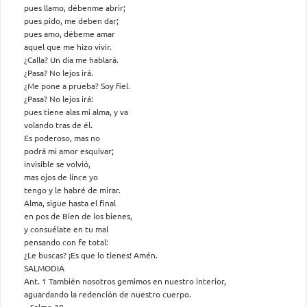
pues llamo, débenme abrir;
pues pido, me deben dar;
pues amo, débeme amar
aquel que me hizo vivir.
¿Calla? Un día me hablará.
¿Pasa? No lejos irá.
¿Me pone a prueba? Soy fiel.
¿Pasa? No lejos irá:
pues tiene alas mi alma, y va
volando tras de él.
Es poderoso, mas no
podrá mi amor esquivar;
invisible se volvió,
mas ojos de lince yo
tengo y le habré de mirar.
Alma, sigue hasta el final
en pos de Bien de los bienes,
y consuélate en tu mal
pensando con fe total:
¿Le buscas? ¡Es que lo tienes! Amén.
SALMODIA
Ant. 1 También nosotros gemimos en nuestro interior,
aguardando la redención de nuestro cuerpo.
– Salmo 38 –