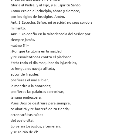
Gloria al Padre, y al Hijo, y al Espíritu Santo.
Como era en el principio, ahora y siempre,
por los siglos de los siglos. Amén.
Ant. 2 Escucha, Señor, mi oración: no seas sordo a
mi llanto.
Ant. 3 Yo confío en la misericordia del Señor por
siempre jamás.
–salmo 51–
¿Por qué te gloría en la maldad
y te envalentonas contra el piadoso?
Estás todo el día maquinando injusticias,
tu lengua es navaja afilada,
autor de fraudes;
prefieres el mal al bien,
la mentira a la honradez;
prefieres las palabras corrosivas,
lengua embustera.
Pues Dios te destruirá para siempre,
te abatirá y te barrerá de tu tienda;
arrancará tus raíces
del suelo vital.
Lo verán los justos, y temerán,
y se reirán de él: