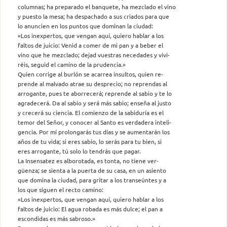
columnas; ha preparado el banquete, ha mezclado el vino
y puesto la mesa; ha despachado a sus criados para que
lo anuncien en los puntos que dominan la ciudad:
«Los inexpertos, que vengan aquí, quiero hablar a los
faltos de juicio: Venid a comer de mi pan y a beber el
vino que he mezclado; dejad vuestras necedades y vivi-
réis, seguid el camino de la prudencia.»
Quien corrige al burlón se acarrea insultos, quien re-
prende al malvado atrae su desprecio; no reprendas al
arrogante, pues te aborrecerá; reprende al sabio y te lo
agradecerá. Da al sabio y será más sabio; enseña al justo
y crecerá su ciencia. El comienzo de la sabiduría es el
temor del Señor, y conocer al Santo es verdadera inteli-
gencia. Por mí prolongarás tus días y se aumentarán los
años de tu vida; si eres sabio, lo serás para tu bien, si
eres arrogante, tú solo lo tendrás que pagar.
La Insensatez es alborotada, es tonta, no tiene ver-
güenza; se sienta a la puerta de su casa, en un asiento
que domina la ciudad, para gritar a los transeúntes y a
los que siguen el recto camino:
«Los inexpertos, que vengan aquí, quiero hablar a los
faltos de juicio: El agua robada es más dulce; el pan a
escondidas es más sabroso.»