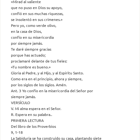
«Mirad al valiente
que no puso en Dios su apoyo,
confió en sus muchas riquezas,
se insolentó en sus crímenes.»
Pero yo, como verde olivo,
en la casa de Dios,
confío en su misericordia
por siempre jamás.
Te daré siempre gracias
porque has actuado;
proclamaré delante de tus fieles:
«Tu nombre es bueno.»
Gloria al Padre, y al Hijo, y al Espíritu Santo.
Como era en el principio, ahora y siempre,
por los siglos de los siglos. Amén.
Ant. 3 Yo confío en la misericordia del Señor por
siempre jamás.
VERSÍCULO
V. Mi alma espera en el Señor.
R. Espera en su palabra..
PRIMERA LECTURA
Del libro de los Proverbios
9, 1-18
La Sabiduría se ha construido su casa, plantando siete