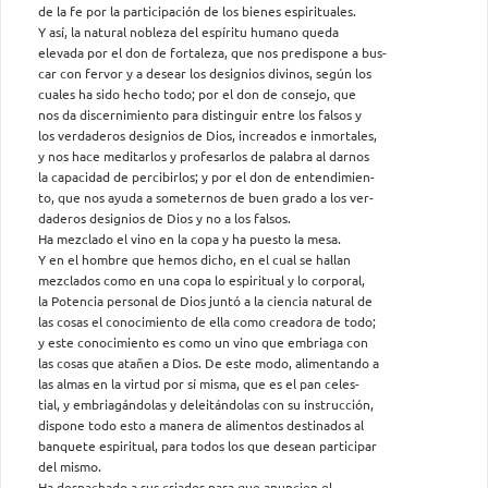
de la fe por la participación de los bienes espirituales.
Y así, la natural nobleza del espíritu humano queda
elevada por el don de fortaleza, que nos predispone a bus-
car con fervor y a desear los designios divinos, según los
cuales ha sido hecho todo; por el don de consejo, que
nos da discernimiento para distinguir entre los falsos y
los verdaderos designios de Dios, increados e inmortales,
y nos hace meditarlos y profesarlos de palabra al darnos
la capacidad de percibirlos; y por el don de entendimien-
to, que nos ayuda a someternos de buen grado a los ver-
daderos designios de Dios y no a los falsos.
Ha mezclado el vino en la copa y ha puesto la mesa.
Y en el hombre que hemos dicho, en el cual se hallan
mezclados como en una copa lo espiritual y lo corporal,
la Potencia personal de Dios juntó a la ciencia natural de
las cosas el conocimiento de ella como creadora de todo;
y este conocimiento es como un vino que embriaga con
las cosas que atañen a Dios. De este modo, alimentando a
las almas en la virtud por sí misma, que es el pan celes-
tial, y embriagándolas y deleitándolas con su instrucción,
dispone todo esto a manera de alimentos destinados al
banquete espiritual, para todos los que desean participar
del mismo.
Ha despachado a sus criados para que anuncien el