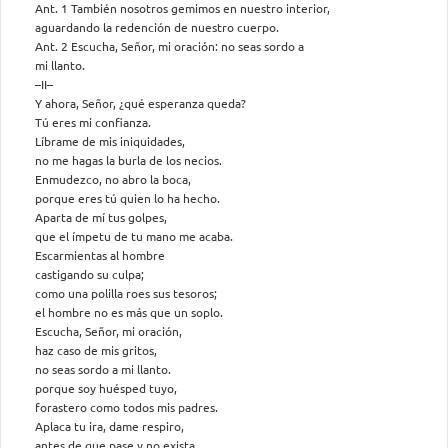
Ant. 1 También nosotros gemimos en nuestro interior,
aguardando la redención de nuestro cuerpo.
Ant. 2 Escucha, Señor, mi oración: no seas sordo a
mi llanto.
–II–
Y ahora, Señor, ¿qué esperanza queda?
Tú eres mi confianza.
Líbrame de mis iniquidades,
no me hagas la burla de los necios.
Enmudezco, no abro la boca,
porque eres tú quien lo ha hecho.
Aparta de mí tus golpes,
que el ímpetu de tu mano me acaba.
Escarmientas al hombre
castigando su culpa;
como una polilla roes sus tesoros;
el hombre no es más que un soplo.
Escucha, Señor, mi oración,
haz caso de mis gritos,
no seas sordo a mi llanto.
porque soy huésped tuyo,
forastero como todos mis padres.
Aplaca tu ira, dame respiro,
antes de que pase y no exista.