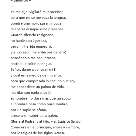
–I–
Yo me dije: vigilaré mi proceder,
para que no se me vaya la lengua;
pondré una mordaza a mi boca
mientras el impío esté presente.
Guardé silencio resignado,
no hablé con ligereza;
pero mi herida empeoró,
y el corazón me ardía por dentro;
pensándolo me requemaba,
hasta que solté la lengua.
Señor, dame a conocer mi fin
y cuál es la medida de mis años,
para que comprenda lo caduco que soy.
Me concediste un palmo de vida,
mis días son nada ante ti;
el hombre no dura más que un soplo,
el hombre pasa como pura sombra,
por un soplo se afana,
atesora sin saber para quién.
Gloria al Padre, y al Hijo, y al Espíritu Santo.
Como era en el principio, ahora y siempre,
por los siglos de los siglos. Amén.