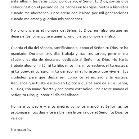
ante ellos ni les darás culto, porque yo, el Señor, tu Dios, soy un dios
celoso: castigo el pecado de los padres en los hijos, nietos y bisnietos
cuando me aborrecen. Pero actúo con lealtad por mil generaciones
cuando me aman y guardan mis preceptos.
No pronunciarás el nombre del Señor, tu Dios, en falso, porque no
dejará el Señor impune a quien pronuncie su nombre en falso.
Guarda el día del sábado, santificándolo, como el Señor, tu Dios, te ha
mandado. Durante seis días trabaja y haz tus tareas; pero el día
séptimo es día de descanso dedicado al Señor, tu Dios. No harás
trabajo alguno, ni tú, ni tu hijo, ni tu hija, ni tu esclavo, ni tu esclava,
ni tu buey, ni tu asno, ni tu ganado, ni el forastero que viva en tus
ciudades, para que descansen como tú el esclavo y la esclava.
Recuerda que fuiste esclavo en Egipto y que te sacó de allí el Señor,
tu Dios, con mano fuerte y con brazo extendido. Por eso te manda el
Señor, tu Dios, guardar el día del sábado.
Honra a tu padre y a tu madre, como te mandó el Señor; así se
prolongarán tus días y te irá bien en la tierra que el Señor, tu Dios, te
va a dar.
No matarás.