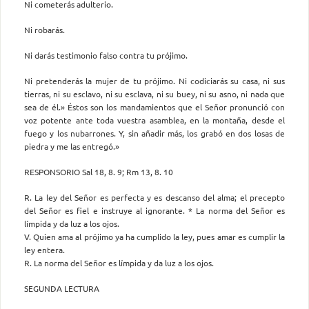
Ni cometerás adulterio.
Ni robarás.
Ni darás testimonio falso contra tu prójimo.
Ni pretenderás la mujer de tu prójimo. Ni codiciarás su casa, ni sus
tierras, ni su esclavo, ni su esclava, ni su buey, ni su asno, ni nada que
sea de él.» Éstos son los mandamientos que el Señor pronunció con
voz potente ante toda vuestra asamblea, en la montaña, desde el
fuego y los nubarrones. Y, sin añadir más, los grabó en dos losas de
piedra y me las entregó.»
RESPONSORIO Sal 18, 8. 9; Rm 13, 8. 10
R. La ley del Señor es perfecta y es descanso del alma; el precepto
del Señor es fiel e instruye al ignorante. * La norma del Señor es
límpida y da luz a los ojos.
V. Quien ama al prójimo ya ha cumplido la ley, pues amar es cumplir la
ley entera.
R. La norma del Señor es límpida y da luz a los ojos.
SEGUNDA LECTURA