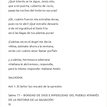
¿Qué interés se te sigue, Jesús mío,
que a mi puerta, cubierto de rocío,
pasas las noches del invierno oscuras?
¡Oh, cuánto fueron mis entrañas duras,
pues no te abrí! ¡Qué extraño desvarío
si de mi ingratitud el hielo frío
secó las llagas de tus plantas puras!
¡Cuántas veces el ángel me decía:
«Alma, asómate ahora a la ventana,
verás con cuánto amor llamar porfía!»
y ¡cuántas, hermosura soberana:
«Mañana le abriremos», respondía,
para lo mismo responder mañana! Amén.
SALMODIA
Ant 1. El Señor los rescató de la opresión.
Salmo 77 – BONDAD DE DIOS E INFIDELIDAD DEL PUEBLO ATRAVÉS
DE LA HISTORIA DE LA SALVACIÓN
IV