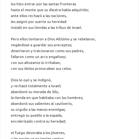
los hizo entrar por las santas fronteras
hasta el monte que su diestra había adquirido;
ante ellos rechazó a las naciones,
les asignó por suerte su heredad:
instaló en sus tiendas a las tribus de Israel.
Pero ellos tentaron a Dios Altísimo y se rebelaron,
negándose a guardar sus preceptos;
desertaron y traicionaron como sus padres,
fallaron como un arco engañoso;
con sus altozanos lo irritaban,
con sus ídolos provocaban sus celos.
Dios lo oyó y se indignó,
y rechazó totalmente a Israel;
abandonó su morada de Silo,
la tienda en que habitaba con los hombres;
abandonó sus valientes al cautiverio,
su orgullo a las manos enemigas;
entregó su pueblo a la espada,
encolerizado contra su heredad;
el fuego devoraba a los jóvenes,
y las novias ya no tenían cantos;