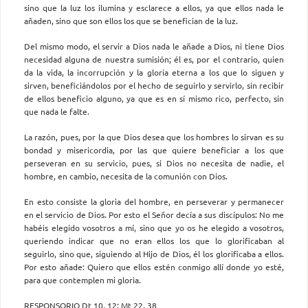
sino que la luz los ilumina y esclarece a ellos, ya que ellos nada le
añaden, sino que son ellos los que se benefician de la luz.
Del mismo modo, el servir a Dios nada le añade a Dios, ni tiene Dios
necesidad alguna de nuestra sumisión; él es, por el contrario, quien
da la vida, la incorrupción y la gloria eterna a los que lo siguen y
sirven, beneficiándolos por el hecho de seguirlo y servirlo, sin recibir
de ellos beneficio alguno, ya que es en sí mismo rico, perfecto, sin
que nada le falte.
La razón, pues, por la que Dios desea que los hombres lo sirvan es su
bondad y misericordia, por las que quiere beneficiar a los que
perseveran en su servicio, pues, si Dios no necesita de nadie, el
hombre, en cambio, necesita de la comunión con Dios.
En esto consiste la gloria del hombre, en perseverar y permanecer
en el servicio de Dios. Por esto el Señor decía a sus discípulos: No me
habéis elegido vosotros a mí, sino que yo os he elegido a vosotros,
queriendo indicar que no eran ellos los que lo glorificaban al
seguirlo, sino que, siguiendo al Hijo de Dios, él los glorificaba a ellos.
Por esto añade: Quiero que ellos estén conmigo allí donde yo esté,
para que contemplen mi gloria.
RESPONSORIO Dt 10, 12; Mt 22, 38