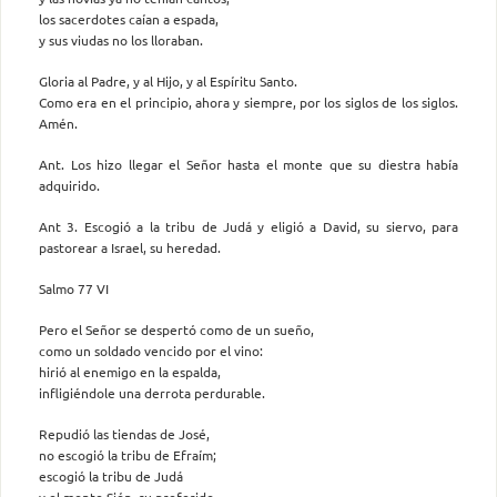
los sacerdotes caían a espada,
y sus viudas no los lloraban.
Gloria al Padre, y al Hijo, y al Espíritu Santo.
Como era en el principio, ahora y siempre, por los siglos de los siglos.
Amén.
Ant. Los hizo llegar el Señor hasta el monte que su diestra había
adquirido.
Ant 3. Escogió a la tribu de Judá y eligió a David, su siervo, para
pastorear a Israel, su heredad.
Salmo 77 VI
Pero el Señor se despertó como de un sueño,
como un soldado vencido por el vino:
hirió al enemigo en la espalda,
infligiéndole una derrota perdurable.
Repudió las tiendas de José,
no escogió la tribu de Efraím;
escogió la tribu de Judá
y el monte Sión, su preferido.