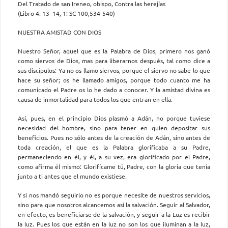
Del Tratado de san Ireneo, obispo, Contra las herejías
(Libro 4. 13–14, 1: SC 100,534-540)
NUESTRA AMISTAD CON DIOS
Nuestro Señor, aquel que es la Palabra de Dios, primero nos ganó
como siervos de Dios, mas para liberarnos después, tal como dice a
sus discípulos: Ya no os llamo siervos, porque el siervo no sabe lo que
hace su señor; os he llamado amigos, porque todo cuanto me ha
comunicado el Padre os lo he dado a conocer. Y la amistad divina es
causa de inmortalidad para todos los que entran en ella.
Así, pues, en el principio Dios plasmó a Adán, no porque tuviese
necesidad del hombre, sino para tener en quien depositar sus
beneficios. Pues no sólo antes de la creación de Adán, sino antes de
toda creación, el que es la Palabra glorificaba a su Padre,
permaneciendo en él, y él, a su vez, era glorificado por el Padre,
como afirma él mismo: Glorifícame tú, Padre, con la gloria que tenía
junto a ti antes que el mundo existiese.
Y si nos mandó seguirlo no es porque necesite de nuestros servicios,
sino para que nosotros alcancemos así la salvación. Seguir al Salvador,
en efecto, es beneficiarse de la salvación, y seguir a la Luz es recibir
la luz. Pues los que están en la luz no son los que iluminan a la luz,