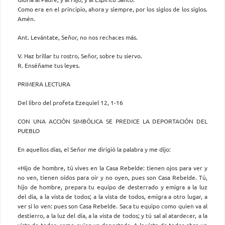
Como era en el principio, ahora y siempre, por los siglos de los siglos.
Amén.
Ant. Levántate, Señor, no nos rechaces más.
V. Haz brillar tu rostro, Señor, sobre tu siervo.
R. Enséñame tus leyes.
PRIMERA LECTURA
Del libro del profeta Ezequiel 12, 1-16
CON UNA ACCIÓN SIMBÓLICA SE PREDICE LA DEPORTACIÓN DEL
PUEBLO
En aquellos días, el Señor me dirigió la palabra y me dijo:
«Hijo de hombre, tú vives en la Casa Rebelde: tienen ojos para ver y
no ven, tienen oídos para oír y no oyen, pues son Casa Rebelde. Tú,
hijo de hombre, prepara tu equipo de desterrado y emigra a la luz
del día, a la vista de todos; a la vista de todos, emigra a otro lugar, a
ver si lo ven: pues son Casa Rebelde. Saca tu equipo como quien va al
destierro, a la luz del día, a la vista de todos; y tú sal al atardecer, a la
vista de todos, como quien va deportado. A la vista de todos abre un