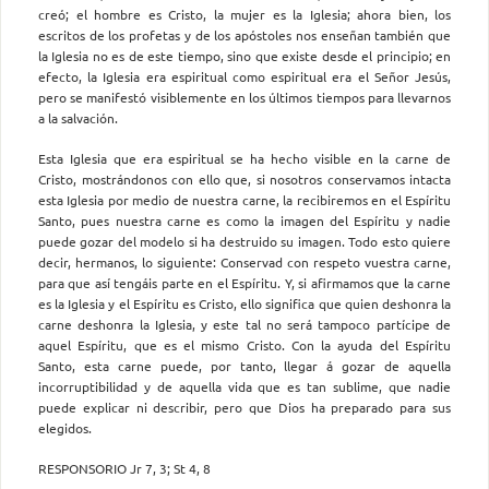
creó; el hombre es Cristo, la mujer es la Iglesia; ahora bien, los
escritos de los profetas y de los apóstoles nos enseñan también que
la Iglesia no es de este tiempo, sino que existe desde el principio; en
efecto, la Iglesia era espiritual como espiritual era el Señor Jesús,
pero se manifestó visiblemente en los últimos tiempos para llevarnos
a la salvación.
Esta Iglesia que era espiritual se ha hecho visible en la carne de
Cristo, mostrándonos con ello que, si nosotros conservamos intacta
esta Iglesia por medio de nuestra carne, la recibiremos en el Espíritu
Santo, pues nuestra carne es como la imagen del Espíritu y nadie
puede gozar del modelo si ha destruido su imagen. Todo esto quiere
decir, hermanos, lo siguiente: Conservad con respeto vuestra carne,
para que así tengáis parte en el Espíritu. Y, si afirmamos que la carne
es la Iglesia y el Espíritu es Cristo, ello significa que quien deshonra la
carne deshonra la Iglesia, y este tal no será tampoco partícipe de
aquel Espíritu, que es el mismo Cristo. Con la ayuda del Espíritu
Santo, esta carne puede, por tanto, llegar á gozar de aquella
incorruptibilidad y de aquella vida que es tan sublime, que nadie
puede explicar ni describir, pero que Dios ha preparado para sus
elegidos.
RESPONSORIO Jr 7, 3; St 4, 8