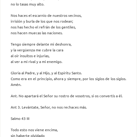
no lo tasas muy alto.
Nos haces el escarnio de nuestros vecinos,
irrisión y burla de los que nos rodean;
nos has hecho el refrán de los gentiles,
nos hacen muecas las naciones.
Tengo siempre delante mi deshonra,
y la vergüenza me cubre la cara
al oír insultos e injurias,
al ver a mi rival y a mi enemigo.
Gloria al Padre, y al Hijo, y al Espíritu Santo.
Como era en el principio, ahora y siempre, por los siglos de los siglos.
Amén.
Ant. No apartará el Señor su rostro de vosotros, si os convertís a él.
Ant 3. Levántate, Señor, no nos rechaces más.
Salmo 43 III
Todo esto nos viene encima,
sin haberte olvidado