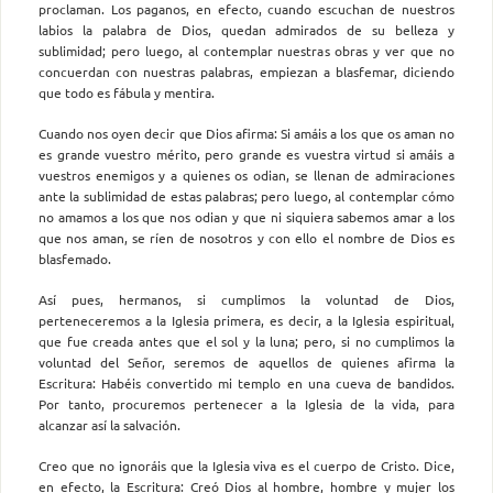
proclaman. Los paganos, en efecto, cuando escuchan de nuestros
labios la palabra de Dios, quedan admirados de su belleza y
sublimidad; pero luego, al contemplar nuestras obras y ver que no
concuerdan con nuestras palabras, empiezan a blasfemar, diciendo
que todo es fábula y mentira.
Cuando nos oyen decir que Dios afirma: Si amáis a los que os aman no
es grande vuestro mérito, pero grande es vuestra virtud si amáis a
vuestros enemigos y a quienes os odian, se llenan de admiraciones
ante la sublimidad de estas palabras; pero luego, al contemplar cómo
no amamos a los que nos odian y que ni siquiera sabemos amar a los
que nos aman, se ríen de nosotros y con ello el nombre de Dios es
blasfemado.
Así pues, hermanos, si cumplimos la voluntad de Dios,
perteneceremos a la Iglesia primera, es decir, a la Iglesia espiritual,
que fue creada antes que el sol y la luna; pero, si no cumplimos la
voluntad del Señor, seremos de aquellos de quienes afirma la
Escritura: Habéis convertido mi templo en una cueva de bandidos.
Por tanto, procuremos pertenecer a la Iglesia de la vida, para
alcanzar así la salvación.
Creo que no ignoráis que la Iglesia viva es el cuerpo de Cristo. Dice,
en efecto, la Escritura: Creó Dios al hombre, hombre y mujer los