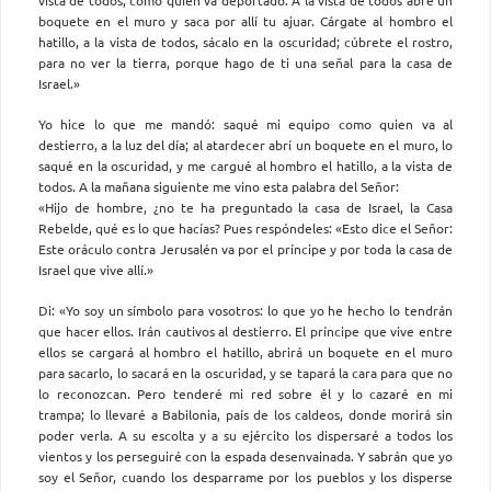
boquete en el muro y saca por allí tu ajuar. Cárgate al hombro el
hatillo, a la vista de todos, sácalo en la oscuridad; cúbrete el rostro,
para no ver la tierra, porque hago de ti una señal para la casa de
Israel.»
Yo hice lo que me mandó: saqué mi equipo como quien va al
destierro, a la luz del día; al atardecer abrí un boquete en el muro, lo
saqué en la oscuridad, y me cargué al hombro el hatillo, a la vista de
todos. A la mañana siguiente me vino esta palabra del Señor:
«Hijo de hombre, ¿no te ha preguntado la casa de Israel, la Casa
Rebelde, qué es lo que hacías? Pues respóndeles: «Esto dice el Señor:
Este oráculo contra Jerusalén va por el príncipe y por toda la casa de
Israel que vive allí.»
Di: «Yo soy un símbolo para vosotros: lo que yo he hecho lo tendrán
que hacer ellos. Irán cautivos al destierro. El príncipe que vive entre
ellos se cargará al hombro el hatillo, abrirá un boquete en el muro
para sacarlo, lo sacará en la oscuridad, y se tapará la cara para que no
lo reconozcan. Pero tenderé mi red sobre él y lo cazaré en mi
trampa; lo llevaré a Babilonia, país de los caldeos, donde morirá sin
poder verla. A su escolta y a su ejército los dispersaré a todos los
vientos y los perseguiré con la espada desenvainada. Y sabrán que yo
soy el Señor, cuando los desparrame por los pueblos y los disperse