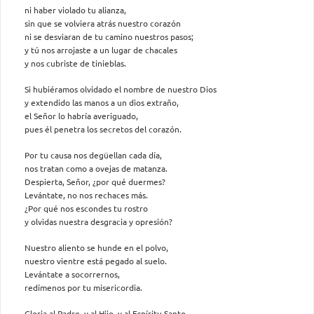
ni haber violado tu alianza,
sin que se volviera atrás nuestro corazón
ni se desviaran de tu camino nuestros pasos;
y tú nos arrojaste a un lugar de chacales
y nos cubriste de tinieblas.
Si hubiéramos olvidado el nombre de nuestro Dios
y extendido las manos a un dios extraño,
el Señor lo habría averiguado,
pues él penetra los secretos del corazón.
Por tu causa nos degüellan cada día,
nos tratan como a ovejas de matanza.
Despierta, Señor, ¿por qué duermes?
Levántate, no nos rechaces más.
¿Por qué nos escondes tu rostro
y olvidas nuestra desgracia y opresión?
Nuestro aliento se hunde en el polvo,
nuestro vientre está pegado al suelo.
Levántate a socorrernos,
redímenos por tu misericordia.
Gloria al Padre, y al Hijo, y al Espíritu Santo.