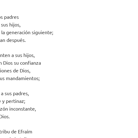
os padres
sus hijos,
 la generación siguiente;
ran después.
nten a sus hijos,
 Dios su confianza
ciones de Dios,
sus mandamientos;
 a sus padres,
 y pertinaz;
zón inconstante,
Dios.
tribu de Efraím