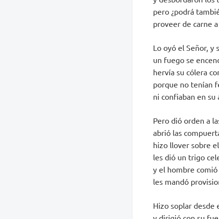
pero ¿podrá tambi
proveer de carne a
Lo oyó el Señor, y 
un fuego se encend
hervía su cólera con
porque no tenían f
ni confiaban en su a
Pero dió orden a la
abrió las compuerta
hizo llover sobre e
les dió un trigo cel
y el hombre comió 
les mandó provision
Hizo soplar desde e
y dirigió con su fue