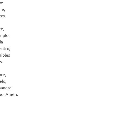
o:
ne;
ero.
te,
emplo!
da
entro,
ribles
s.
bre,
elo,
sangre
rpo. Amén.