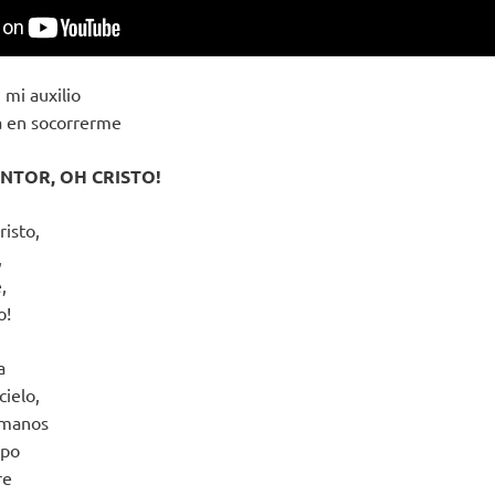
 mi auxilio
sa en socorrerme
ENTOR, OH CRISTO!
risto,
,
,
o!
a
cielo,
 manos
rpo
re