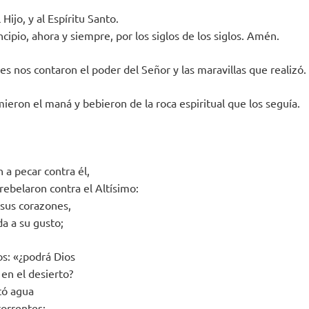
 Hijo, y al Espíritu Santo.
cipio, ahora y siempre, por los siglos de los siglos. Amén.
s nos contaron el poder del Señor y las maravillas que realizó.
mieron el maná y bebieron de la roca espiritual que los seguía.
n a pecar contra él,
 rebelaron contra el Altísimo:
 sus corazones,
a a su gusto;
os: «¿podrá Dios
en el desierto?
otó agua
torrentes;