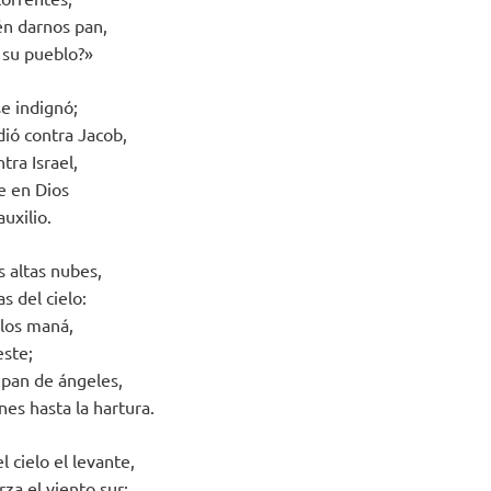
én darnos pan,
 su pueblo?»
se indignó;
ió contra Jacob,
tra Israel,
e en Dios
uxilio.
s altas nubes,
s del cielo:
llos maná,
este;
pan de ángeles,
es hasta la hartura.
l cielo el levante,
rza el viento sur;