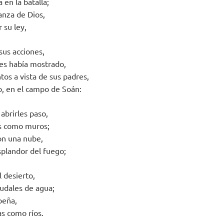
 en la batalla;
anza de Dios,
 su ley,
sus acciones,
les había mostrado,
tos a vista de sus padres,
o, en el campo de Soán:
abrirles paso,
as como muros;
con una nube,
splandor del fuego;
l desierto,
audales de agua;
peña,
as como ríos.