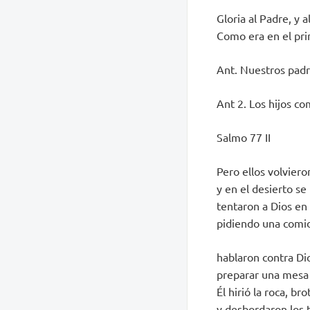
Gloria al Padre, y al
Como era en el prin
Ant. Nuestros padre
Ant 2. Los hijos co
Salmo 77 II
Pero ellos volviero
y en el desierto se
tentaron a Dios en
pidiendo una comid
hablaron contra Di
preparar una mesa 
Él hirió la roca, br
y desbordaron los 