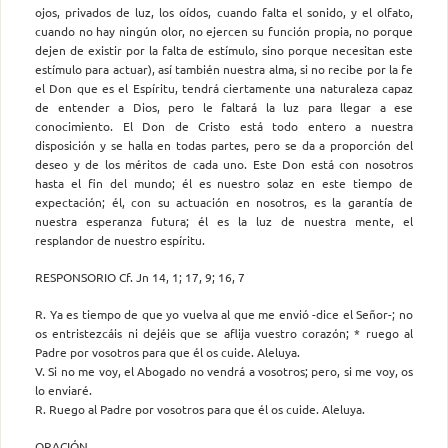
ojos, privados de luz, los oídos, cuando falta el sonido, y el olfato,
cuando no hay ningún olor, no ejercen su función propia, no porque
dejen de existir por la falta de estímulo, sino porque necesitan este
estímulo para actuar), así también nuestra alma, si no recibe por la fe
el Don que es el Espíritu, tendrá ciertamente una naturaleza capaz
de entender a Dios, pero le faltará la luz para llegar a ese
conocimiento. El Don de Cristo está todo entero a nuestra
disposición y se halla en todas partes, pero se da a proporción del
deseo y de los méritos de cada uno. Este Don está con nosotros
hasta el fin del mundo; él es nuestro solaz en este tiempo de
expectación; él, con su actuación en nosotros, es la garantía de
nuestra esperanza futura; él es la luz de nuestra mente, el
resplandor de nuestro espíritu.
RESPONSORIO Cf. Jn 14, 1; 17, 9; 16, 7
R. Ya es tiempo de que yo vuelva al que me envió -dice el Señor-; no
os entristezcáis ni dejéis que se aflija vuestro corazón; * ruego al
Padre por vosotros para que él os cuide. Aleluya.
V. Si no me voy, el Abogado no vendrá a vosotros; pero, si me voy, os
lo enviaré.
R. Ruego al Padre por vosotros para que él os cuide. Aleluya.
ORACIÓN.