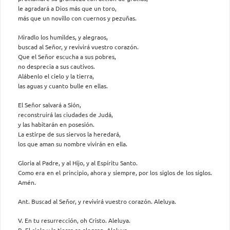
le agradará a Dios más que un toro,
más que un novillo con cuernos y pezuñas.
Miradlo los humildes, y alegraos,
buscad al Señor, y revivirá vuestro corazón.
Que el Señor escucha a sus pobres,
no desprecia a sus cautivos.
Alábenlo el cielo y la tierra,
las aguas y cuanto bulle en ellas.
El Señor salvará a Sión,
reconstruirá las ciudades de Judá,
y las habitarán en posesión.
La estirpe de sus siervos la heredará,
los que aman su nombre vivirán en ella.
Gloria al Padre, y al Hijo, y al Espíritu Santo.
Como era en el principio, ahora y siempre, por los siglos de los siglos.
Amén.
Ant. Buscad al Señor, y revivirá vuestro corazón. Aleluya.
V. En tu resurrección, oh Cristo. Aleluya.
R. El cielo y la tierra se alegran. Aleluya.