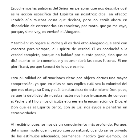
Escuchemos las palabras del Señor en persona, que nos describe cuál
es la acción específica del Espíritu en nosotros; dice, en efecto:
Tendría aún muchas cosas que deciros, pero no estáis ahora en
disposición de entenderlas. Os conviene, por tanto, que yo me vaya,
porque, si me voy, os enviaré el Abogado.
Y también: Yo rogaré al Padre y él os dará otro Abogado que esté con
vosotros para siempre, el Espíritu de verdad. Él os conducirá a la
verdad completa, porque no hablará por cuenta propia, sino que os
dirá cuanto se le comunique y os anunciará las cosas futuras. Él me
glorificará, porque tomará de lo que es mío.
Esta pluralidad de afirmaciones tiene por objeto darnos una mayor
comprensión, ya que en ellas se nos explica cuál sea la voluntad del
que nos otorga su Don, y cuál la naturaleza de este mismo Don: pues,
ya que la debilidad de nuestra razón nos hace incapaces de conocer
al Padre y al Hijo y nos dificulta el creer en la encarnación de Dios, el
Don que es el Espíritu Santo, con su luz, nos ayuda a penetrar en
estas verdades.
Al recibirlo, pues, se nos da un conocimiento más profundo. Porque,
del mismo modo que nuestro cuerpo natural, cuando se ve privado
de los estímulos adecuados, permanece inactivo (por ejemplo, los