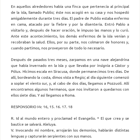
En aquellos alrededores había una finca que pertenecía al principal
de la isla, llamado Publio; éste nos acogió en su casa y nos hospedó
amigablemente durante tres días. El padre de Publio estaba enfermo
en cama, atacado por la fiebre y por la disentería. Entró Pablo a
visitarlo y, después de hacer oración, le impuso las manos y lo curó.
Ante este acontecimiento, los demás enfermos de la isla venían y
recobraban la salud. Ellos, por su parte, nos colmaron de honores y,
cuando partimos, nos proveyeron de todo lo necesario.
Después de pasados tres meses, zarpamos en una nave alejandrina
que había invernado en la isla y que llevaba por insignia a Cástor y
Pólux. Hicimos escala en Siracusa, donde permanecimos tres días. De
allí, bordeando la costa, dimos vista a Regio; al día siguiente comenzó
a soplar el viento sur, y, al cabo de dos días, llegamos a Pozzuoli. Allí
encontramos algunos hermanos, que nos invitaron a quedarnos con
ellos siete días. Y así llegamos a Roma.
RESPONSORIO Mc 16, 15. 16. 17. 18
R. Id al mundo entero y proclamad el Evangelio. * El que crea y se
bautice se salvará. Aleluya.
V. Invocando mi nombre, arrojarán los demonios, hablarán distintas
lenguas y capturarán serpientes con sus manos.