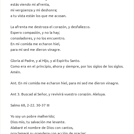
estás viendo mi afrenta,
mi vergüenza y mi deshonra;
a tu vista están los que me acosan.
La afrenta me destroza el corazón, y desfallezco.
Espero compasión, y no la hay;
consoladores, y no los encuentro.
En mi comida me echaron hiel,
para mi sed me dieron vinagre.
Gloria al Padre, y al Hijo, y al Espíritu Santo.
Como era en el principio, ahora y siempre, por los siglos de los siglos.
Amén.
Ant. En mi comida me echaron hiel, para mi sed me dieron vinagre.
Ant 3. Buscad al Señor, y revivirá vuestro corazón. Aleluya.
Salmo 68, 2-22. 30-37 III
Yo soy un pobre malherido;
Dios mío, tu salvación me levante.
Alabaré el nombre de Dios con cantos,
proclamaré su grandeza con acción de gracias;