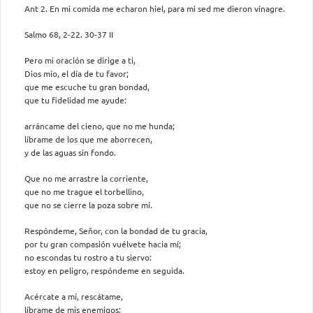
Ant 2. En mi comida me echaron hiel, para mi sed me dieron vinagre.
Salmo 68, 2-22. 30-37 II
Pero mi oración se dirige a ti,
Dios mío, el día de tu favor;
que me escuche tu gran bondad,
que tu fidelidad me ayude:
arráncame del cieno, que no me hunda;
líbrame de los que me aborrecen,
y de las aguas sin fondo.
Que no me arrastre la corriente,
que no me trague el torbellino,
que no se cierre la poza sobre mí.
Respóndeme, Señor, con la bondad de tu gracia,
por tu gran compasión vuélvete hacia mí;
no escondas tu rostro a tu siervo:
estoy en peligro, respóndeme en seguida.
Acércate a mí, rescátame,
líbrame de mis enemigos: