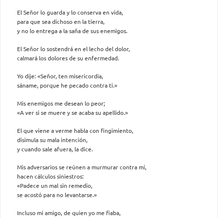
El Señor lo guarda y lo conserva en vida,
para que sea dichoso en la tierra,
y no lo entrega a la saña de sus enemigos.
El Señor lo sostendrá en el lecho del dolor,
calmará los dolores de su enfermedad.
Yo dije: «Señor, ten misericordia,
sáname, porque he pecado contra ti.»
Mis enemigos me desean lo peor;
«A ver si se muere y se acaba su apellido.»
El que viene a verme habla con fingimiento,
disimula su mala intención,
y cuando sale afuera, la dice.
Mis adversarios se reúnen a murmurar contra mí,
hacen cálculos siniestros:
«Padece un mal sin remedio,
se acostó para no levantarse.»
Incluso mi amigo, de quien yo me fiaba,