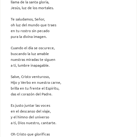
llama de la santa gloria,
Jesús, luz de los mortales.
Te saludamos, Señor,
oh luz del mundo que traes
en tu rostro sin pecado
pura la divina imagen.
Cuando el día se oscurece,
buscando la luz amable
nuestras miradas te siguen
a ti, lumbre inapagable.
Salve, Cristo venturoso,
Hijo y Verbo en nuestra carne,
brilla en tu frente el Espíritu,
das el corazón del Padre.
Es justo juntar las voces
en el descanso del viaje,
y el himno del universo
a ti, Dios nuestro, cantarte.
Oh Cristo que glorificas