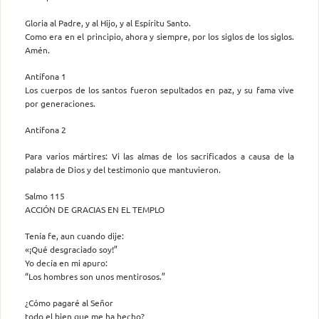
Gloria al Padre, y al Hijo, y al Espíritu Santo.
Como era en el principio, ahora y siempre, por los siglos de los siglos.
Amén.
Antífona 1
Los cuerpos de los santos fueron sepultados en paz, y su fama vive
por generaciones.
Antífona 2
Para varios mártires: Vi las almas de los sacrificados a causa de la
palabra de Dios y del testimonio que mantuvieron.
Salmo 115
ACCIÓN DE GRACIAS EN EL TEMPLO
Tenía fe, aun cuando dije:
«¡Qué desgraciado soy!”
Yo decía en mi apuro:
“Los hombres son unos mentirosos.”
¿Cómo pagaré al Señor
todo el bien que me ha hecho?