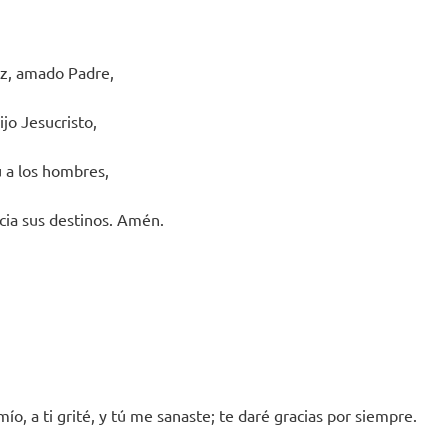
oz, amado Padre,
ijo Jesucristo,
u a los hombres,
acia sus destinos. Amén.
mío, a ti grité, y tú me sanaste; te daré gracias por siempre.