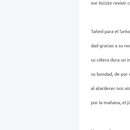
me hiciste revivir 
Tañed para el Señor
dad gracias a su n
su cólera dura un i
su bondad, de por 
al atardecer nos vis
por la mañana, el jú