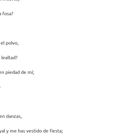
a fosa?
 el polvo,
 lealtad?
ten piedad de mí;
»
en danzas,
al y me has vestido de fiesta;