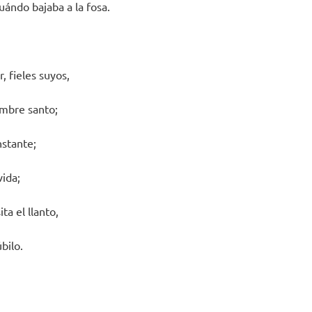
cuándo bajaba a la fosa.
, fieles suyos,
ombre santo;
nstante;
vida;
ita el llanto,
bilo.