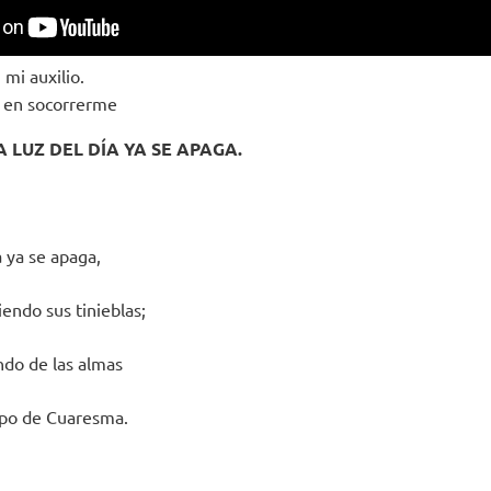
 mi auxilio.
a en socorrerme
A LUZ DEL DÍA YA SE APAGA.
a ya se apaga,
endo sus tinieblas;
do de las almas
mpo de Cuaresma.