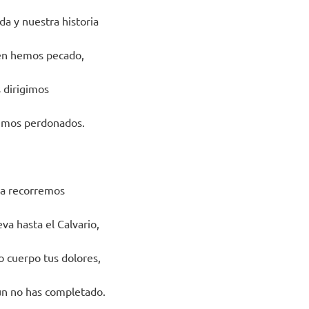
da y nuestra historia
én hemos pecado,
s dirigimos
emos perdonados.
sia recorremos
eva hasta el Calvario,
o cuerpo tus dolores,
ún no has completado.