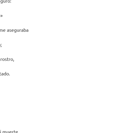
guro:
.»
 me aseguraba
;
rostro,
tado.
i muerte,