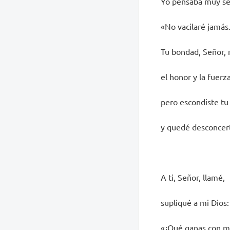
Yo pensaba muy se
«No vacilaré jamás
Tu bondad, Señor,
el honor y la fuerza
pero escondiste tu 
y quedé desconcer
A ti, Señor, llamé,
supliqué a mi Dios:
«¿Qué ganas con m