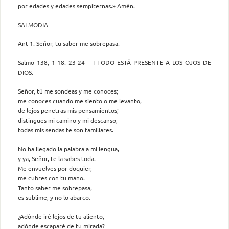
por edades y edades sempiternas.» Amén.
SALMODIA
Ant 1. Señor, tu saber me sobrepasa.
Salmo 138, 1-18. 23-24 – I TODO ESTÁ PRESENTE A LOS OJOS DE
DIOS.
Señor, tú me sondeas y me conoces;
me conoces cuando me siento o me levanto,
de lejos penetras mis pensamientos;
distingues mi camino y mi descanso,
todas mis sendas te son familiares.
No ha llegado la palabra a mi lengua,
y ya, Señor, te la sabes toda.
Me envuelves por doquier,
me cubres con tu mano.
Tanto saber me sobrepasa,
es sublime, y no lo abarco.
¿Adónde iré lejos de tu aliento,
adónde escaparé de tu mirada?