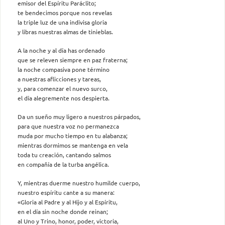
emisor del Espíritu Paráclito;
te bendecimos porque nos revelas
la triple luz de una indivisa gloria
y libras nuestras almas de tinieblas.
A la noche y al día has ordenado
que se releven siempre en paz fraterna;
la noche compasiva pone término
a nuestras aflicciones y tareas,
y, para comenzar el nuevo surco,
el día alegremente nos despierta.
Da un sueño muy ligero a nuestros párpados,
para que nuestra voz no permanezca
muda por mucho tiempo en tu alabanza;
mientras dormimos se mantenga en vela
toda tu creación, cantando salmos
en compañía de la turba angélica.
Y, mientras duerme nuestro humilde cuerpo,
nuestro espíritu cante a su manera:
«Gloria al Padre y al Hijo y al Espíritu,
en el día sin noche donde reinan;
al Uno y Trino, honor, poder, victoria,