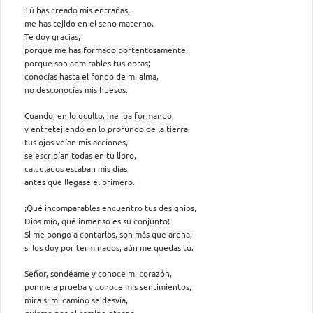
Tú has creado mis entrañas,
me has tejido en el seno materno.
Te doy gracias,
porque me has formado portentosamente,
porque son admirables tus obras;
conocías hasta el fondo de mi alma,
no desconocías mis huesos.
Cuando, en lo oculto, me iba formando,
y entretejiendo en lo profundo de la tierra,
tus ojos veían mis acciones,
se escribían todas en tu libro,
calculados estaban mis días
antes que llegase el primero.
¡Qué incomparables encuentro tus designios,
Dios mío, qué inmenso es su conjunto!
Si me pongo a contarlos, son más que arena;
si los doy por terminados, aún me quedas tú.
Señor, sondéame y conoce mi corazón,
ponme a prueba y conoce mis sentimientos,
mira si mi camino se desvía,
guíame por el camino eterno.