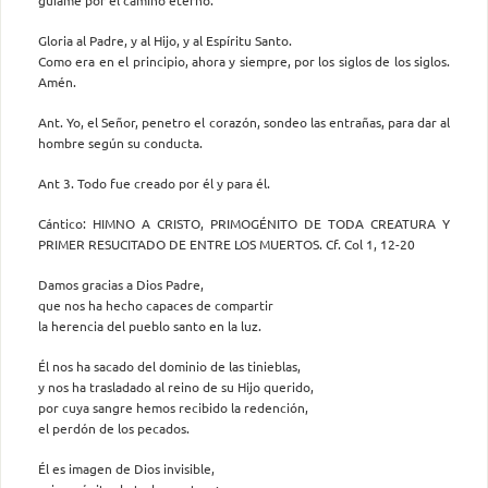
Gloria al Padre, y al Hijo, y al Espíritu Santo.
Como era en el principio, ahora y siempre, por los siglos de los siglos.
Amén.
Ant. Yo, el Señor, penetro el corazón, sondeo las entrañas, para dar al
hombre según su conducta.
Ant 3. Todo fue creado por él y para él.
Cántico: HIMNO A CRISTO, PRIMOGÉNITO DE TODA CREATURA Y
PRIMER RESUCITADO DE ENTRE LOS MUERTOS. Cf. Col 1, 12-20
Damos gracias a Dios Padre,
que nos ha hecho capaces de compartir
la herencia del pueblo santo en la luz.
Él nos ha sacado del dominio de las tinieblas,
y nos ha trasladado al reino de su Hijo querido,
por cuya sangre hemos recibido la redención,
el perdón de los pecados.
Él es imagen de Dios invisible,