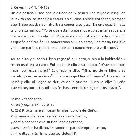
2 Reyes 4, 8-11. 14-16a
Un día pasaba Eliseo por la ciudad de Sunem y una mujer distinguida
lo invitó con insistencia a comer en su casa. Desde entonces, siempre
que Eliseo pasaba por ahí, iba a comer a su casa. En una ocasión, ella
le dijo a su marido: “Yo sé que este hombre, que con tanta frecuencia
nos visita, es un hombre de Dios. Vamos a construirle en los altos una
pequeña habitación. Le pondremos allí una cama, una mesa, una silla
y una lámpara, para que se quede allí, cuando venga a visitarnos”.
Así se hizo y cuando Eliseo regresó a Sunem, subió a la habitación y
se recostó en la cama. Entonces le dijo a su criado: “¿Qué podemos
hacer por esta mujer?” El criado le dijo: “Mira, no tiene hijos y su
marido ya es un anciano”. Entonces dijo Eliseo: “Llámala”. El criado la
llamó y ella, al llegar, se detuvo en la puerta. Eliseo le dijo: “El año
que viene, por estas mismas fechas, tendrás un hijo en tus brazos”.
Salmo Responsorial
Sal 89(88),2-3.16-17.18-19
R. (2a) Proclamaré sin cesar la misericordia del Señor.
Proclamaré sin cesar la misericordia del Señor,
y daré a conocer que su fidelidad es eterna,
pues el Señor ha dicho: “Mi amor es para siempre, eterno,
y mi lealtad, más firme que los cielos”. R.