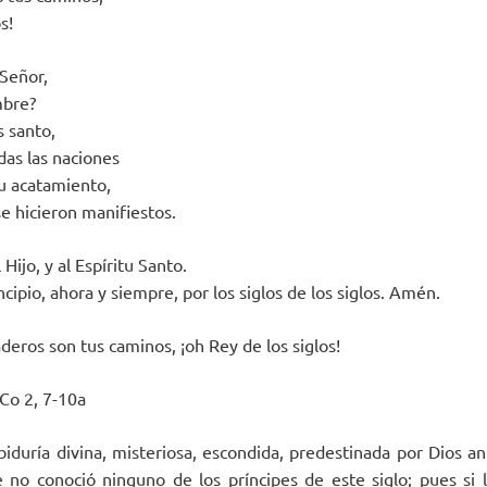
s!
Señor,
mbre?
s santo,
as las naciones
tu acatamiento,
se hicieron manifiestos.
 Hijo, y al Espíritu Santo.
cipio, ahora y siempre, por los siglos de los siglos. Amén.
deros son tus caminos, ¡oh Rey de los siglos!
o 2, 7-10a
duría divina, misteriosa, escondida, predestinada por Dios ant
e no conoció ninguno de los príncipes de este siglo; pues si 