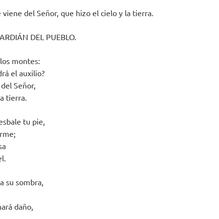
 viene del Señor, que hizo el cielo y la tierra.
UARDIÁN DEL PUEBLO.
 los montes:
á el auxilio?
 del Señor,
a tierra.
sbale tu pie,
erme;
sa
l.
 a su sombra,
 hará daño,
.