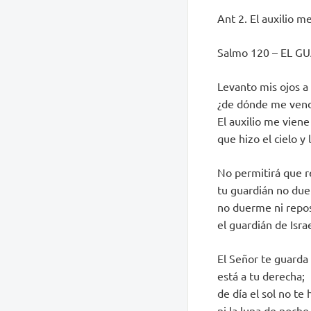
Ant 2. El auxilio me
Salmo 120 – EL G
Levanto mis ojos a
¿de dónde me vendr
El auxilio me viene
que hizo el cielo y l
No permitirá que re
tu guardián no du
no duerme ni repo
el guardián de Israe
El Señor te guarda
está a tu derecha;
de día el sol no te
ni la luna de noche