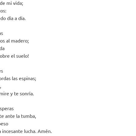
 de mi vida;
os:
do día a día.
as
dos al madero;
ida
obre el suelo!
es
rdas las espinas;
,
mire y te sonría.
esperas
te ante la tumba,
beso
la incesante lucha. Amén.