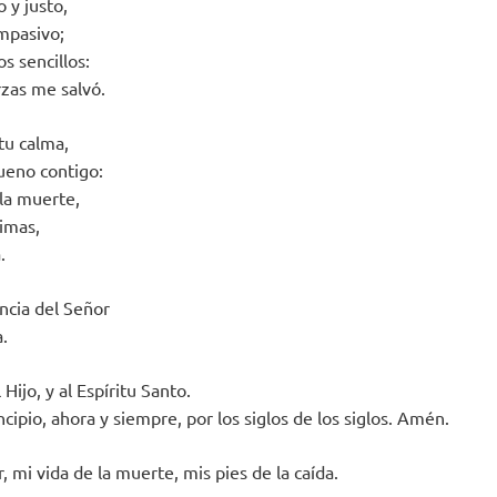
 y justo,
mpasivo;
s sencillos:
rzas me salvó.
tu calma,
ueno contigo:
 la muerte,
rimas,
.
ncia del Señor
a.
 Hijo, y al Espíritu Santo.
cipio, ahora y siempre, por los siglos de los siglos. Amén.
, mi vida de la muerte, mis pies de la caída.