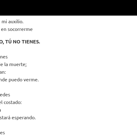
 mi auxilio.
a en socorrerme
O, TÚ NO TIENES.
enes
de la muerte;
an:
onde puedo verme.
uedes
del costado:
a
stará esperando.
ces