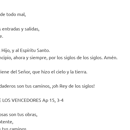
 de todo mal,
 entradas y salidas,
e.
 Hijo, y al Espíritu Santo.
cipio, ahora y siempre, por los siglos de los siglos. Amén.
iene del Señor, que hizo el cielo y la tierra.
daderos son tus caminos, ¡oh Rey de los siglos!
E LOS VENCEDORES Ap 15, 3-4
osas son tus obras,
otente,
s tus caminos,