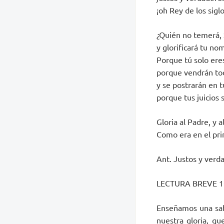
¡oh Rey de los siglo
¿Quién no temerá, 
y glorificará tu no
Porque tú solo ere
porque vendrán tod
y se postrarán en 
porque tus juicios 
Gloria al Padre, y al
Como era en el prin
Ant. Justos y verda
LECTURA BREVE 1C
Enseñamos una sabi
nuestra gloria, qu