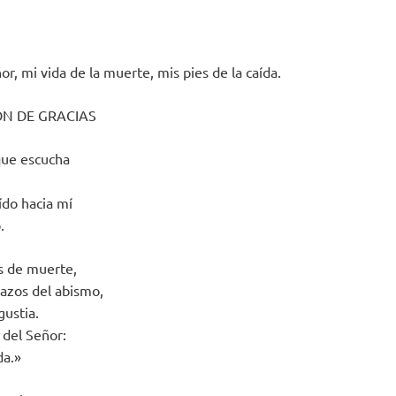
or, mi vida de la muerte, mis pies de la caída.
ÓN DE GRACIAS
que escucha
ído hacia mí
.
s de muerte,
lazos del abismo,
gustia.
del Señor:
da.»