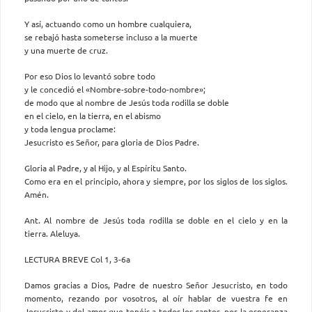
Y así, actuando como un hombre cualquiera,
se rebajó hasta someterse incluso a la muerte
y una muerte de cruz.
Por eso Dios lo levantó sobre todo
y le concedió el «Nombre-sobre-todo-nombre»;
de modo que al nombre de Jesús toda rodilla se doble
en el cielo, en la tierra, en el abismo
y toda lengua proclame:
Jesucristo es Señor, para gloria de Dios Padre.
Gloria al Padre, y al Hijo, y al Espíritu Santo.
Como era en el principio, ahora y siempre, por los siglos de los siglos.
Amén.
Ant. Al nombre de Jesús toda rodilla se doble en el cielo y en la
tierra. Aleluya.
LECTURA BREVE Col 1, 3-6a
Damos gracias a Dios, Padre de nuestro Señor Jesucristo, en todo
momento, rezando por vosotros, al oír hablar de vuestra fe en
Jesucristo y del amor que tenéis a todos los santos, por la esperanza