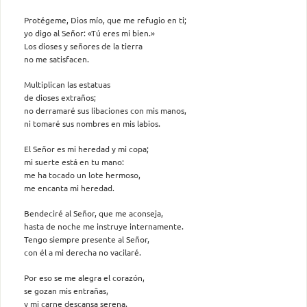
Protégeme, Dios mío, que me refugio en ti;
yo digo al Señor: «Tú eres mi bien.»
Los dioses y señores de la tierra
no me satisfacen.
Multiplican las estatuas
de dioses extraños;
no derramaré sus libaciones con mis manos,
ni tomaré sus nombres en mis labios.
El Señor es mi heredad y mi copa;
mi suerte está en tu mano:
me ha tocado un lote hermoso,
me encanta mi heredad.
Bendeciré al Señor, que me aconseja,
hasta de noche me instruye internamente.
Tengo siempre presente al Señor,
con él a mi derecha no vacilaré.
Por eso se me alegra el corazón,
se gozan mis entrañas,
y mi carne descansa serena.