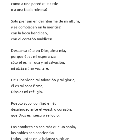
como a una pared que cede
o a una tapia ruinosa?
Sólo piensan en derribarme de mi altura,
y se complacen en la mentira:
con la boca bendicen,
con el corazón maldicen.
Descansa sólo en Dios, alma mía,
porque él es mi esperanza;
sólo él es mi roca y mi salvación,
mi alcázar: no vacilaré.
De Dios viene mi salvación y mi gloria,
él es mi roca firme,
Dios es mi refugio.
Pueblo suyo, confiad en él,
desahogad ante él vuestro corazón,
que Dios es nuestro refugio.
Los hombres no son más que un soplo,
los nobles son apariencia:
todos juntos en la balanza subirían