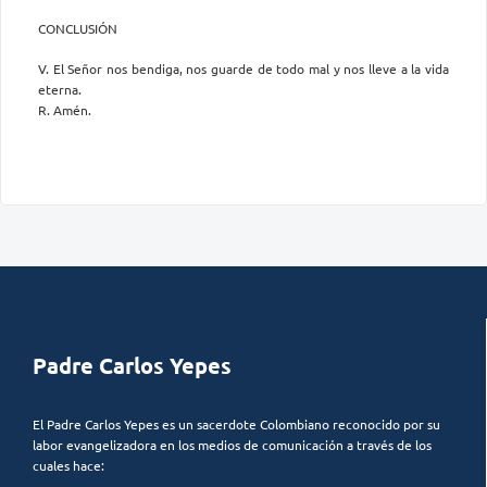
CONCLUSIÓN
V. El Señor nos bendiga, nos guarde de todo mal y nos lleve a la vida
eterna.
R. Amén.
Padre Carlos Yepes
El Padre Carlos Yepes es un sacerdote Colombiano reconocido por su
labor evangelizadora en los medios de comunicación a través de los
cuales hace: