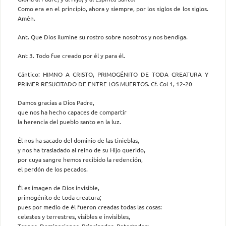
Como era en el principio, ahora y siempre, por los siglos de los siglos.
Amén.
Ant. Que Dios ilumine su rostro sobre nosotros y nos bendiga.
Ant 3. Todo fue creado por él y para él.
Cántico: HIMNO A CRISTO, PRIMOGÉNITO DE TODA CREATURA Y
PRIMER RESUCITADO DE ENTRE LOS MUERTOS. Cf. Col 1, 12-20
Damos gracias a Dios Padre,
que nos ha hecho capaces de compartir
la herencia del pueblo santo en la luz.
Él nos ha sacado del dominio de las tinieblas,
y nos ha trasladado al reino de su Hijo querido,
por cuya sangre hemos recibido la redención,
el perdón de los pecados.
Él es imagen de Dios invisible,
primogénito de toda creatura;
pues por medio de él fueron creadas todas las cosas:
celestes y terrestres, visibles e invisibles,
Tronos, Dominaciones, Principados, Potestades;